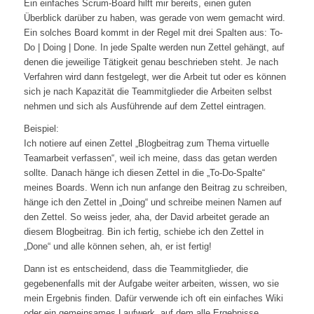
Ein einfaches Scrum-Board hilft mir bereits, einen guten
Überblick darüber zu haben, was gerade von wem gemacht wird.
Ein solches Board kommt in der Regel mit drei Spalten aus: To-
Do | Doing | Done. In jede Spalte werden nun Zettel gehängt, auf
denen die jeweilige Tätigkeit genau beschrieben steht. Je nach
Verfahren wird dann festgelegt, wer die Arbeit tut oder es können
sich je nach Kapazität die Teammitglieder die Arbeiten selbst
nehmen und sich als Ausführende auf dem Zettel eintragen.
Beispiel:
Ich notiere auf einen Zettel „Blogbeitrag zum Thema virtuelle
Teamarbeit verfassen“, weil ich meine, dass das getan werden
sollte. Danach hänge ich diesen Zettel in die „To-Do-Spalte“
meines Boards. Wenn ich nun anfange den Beitrag zu schreiben,
hänge ich den Zettel in „Doing“ und schreibe meinen Namen auf
den Zettel. So weiss jeder, aha, der David arbeitet gerade an
diesem Blogbeitrag. Bin ich fertig, schiebe ich den Zettel in
„Done“ und alle können sehen, ah, er ist fertig!
Dann ist es entscheidend, dass die Teammitglieder, die
gegebenenfalls mit der Aufgabe weiter arbeiten, wissen, wo sie
mein Ergebnis finden. Dafür verwende ich oft ein einfaches Wiki
oder ein gemeinsames Laufwerk, auf dem alle Ergebnisse