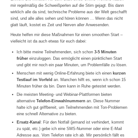
mir regelmäßig die Schweißperlen auf die Stirn gejagt. Bis dann
wirklich alle da sind, technische Probleme aus der Welt geschafft
sind, und alle alles sehen und hören können … Wenn das nicht
glatt läuft, kostet es Zeit und Nerven aller Anwesenden.
Heute helfen mir diese Maßnahmen für einen smoothen Start –
vielleicht ist da auch etwas für euch dabei:
Ich bitte meine Teilnehmenden, sich schon
3-5 Minuten
früher
einzuloggen. Das ermöglicht einen pünktlichen Start
und gibt mir noch ein paar Minuten, um Problemfälle zu lösen.
Menschen mit wenig Online-Erfahrung biete ich einen
kurzen
Testlauf im Vorfeld
an. Manchen hilft es, wenn ich schon 15
Minuten früher da bin. Dann kann in Ruhe getestet werden.
Die meisten Meeting- und Webinar-Plattformen bieten
alternative
Telefon-Einwahlnummern
an. Diese Nummer
halte ich gut griffbereit, um Teilnehmenden mit Ton-Problemen
eine schnell Alternative zu bieten.
Ersatz-Kanal
: Für den Notfall (jemand ist verhindert, kommt
zu spät, etc.) gebe ich eine SMS-Nummer oder eine E-Mail
Adresse aus. Vom Telefon rate ich ab. Mir persönlich fällt es