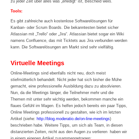
zu jeder Zeit über alles was „erledigt“ ist, Bescheid weiß.
Tools:
Es gibt zahlreiche auch kostenlose Softwarelösungen für
Kanban- oder Scrum Boards. Die bekanntesten bietet sicher
Atlassian mit „Trello“ oder „Jira“. Atlassian bietet sogar ein Wiki
namens Confluence, das mit Ticktets aus Jira verbunden werden
kann. Die Softwarelösungen am Markt sind sehr vielfältig.
Virtuelle Meetings
Online-Meetings sind ebenfalls nicht neu, doch meist
stiefmütterlich behandelt. Nicht jeder hat sich bisher die Mühe
gemacht, eine professionelle Ausbildung dazu zu absolvieren.
Nun, da die Meetings länger, die Teilnehmer mehr und die
Themen mit unter sehr wichtig werden, bekommen manche ein
flaues Gefühl im Magen. Es helfen jedoch bereits ein paar Tipps,
Online Meetings professionell zu gestalten, wie ich im letzten
Artikel (siehe:
http://blog.moderatio.de/on-line-meetings
)
beschrieben habe. Weitere Tipps, um sich als Team, in diesen
distanzierten Zeiten, nicht aus den Augen zu verlieren haben wir
in einem eigenen Artikel zusammengetragen: