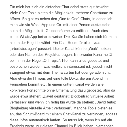
Für mich hat sich ein einfacher Chat dabei stets gut bewährt.
Viele Chat-Tools bieten die Möglichkeit, mehrere Chaträume zu
öffnen. So gibt es neben den „One-to-One“ Chats, in denen ich
mich wie via WhatsApp und Co. mit einer Person austausche
auch die Möglichkeit, Gruppenräume zu eröffnen. Auch dies
bietet WhatsApp beispielsweise. Drei Kanäle haben sich für mich
hier in der Regel bewährt: Ein Chat-Room für alles, was
„arbeitsbezogen“ passiert. Dieser Kanal könnte „Work“ heißen
oder den Namen des Projektes tragen. Ein zweiter Kanal heißt
bei mir in der Regel „Off-Topic“. Hier kann alles gepostet und
besprochen werden, was vielleicht interessant ist, jedoch nicht
zwingend etwas mit dem Thema zu tun hat oder gerade nicht.
Also etwa der Hinweis auf eine tolle Doku, die am Abend im
Fernsehen kommt etc. In einem dritten Kanal werden alle
konkreten Fortschritte ohne Unterhaltung dazu gepostet, also da
würde etwa stehen: „David gestartet: Blogbeitrag virtuelle Arbeit
verfassen“ und wenn ich fertig bin würde da stehen: „David fertig:
Blogbeitrag virutelle Arbeit verfassen“. Manche Tools bieten es
an, das Scrum-Board mit einem Chat-Kanal zu verbinden, sodass
diese Infos automatisch laufen. So muss ich, wenn ich auf ein
Ergebnis warte, nur diesen Channel im Blick haben, niemanden