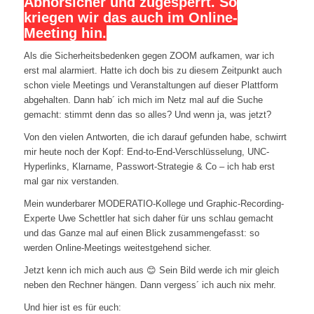
Abhörsicher und zugesperrt. So
kriegen wir das auch im Online-
Meeting hin.
Als die Sicherheitsbedenken gegen ZOOM aufkamen, war ich
erst mal alarmiert. Hatte ich doch bis zu diesem Zeitpunkt auch
schon viele Meetings und Veranstaltungen auf dieser Plattform
abgehalten. Dann hab´ ich mich im Netz mal auf die Suche
gemacht: stimmt denn das so alles? Und wenn ja, was jetzt?
Von den vielen Antworten, die ich darauf gefunden habe, schwirrt
mir heute noch der Kopf: End-to-End-Verschlüsselung, UNC-
Hyperlinks, Klarname, Passwort-Strategie & Co – ich hab erst
mal gar nix verstanden.
Mein wunderbarer MODERATIO-Kollege und Graphic-Recording-
Experte Uwe Schettler hat sich daher für uns schlau gemacht
und das Ganze mal auf einen Blick zusammengefasst: so
werden Online-Meetings weitestgehend sicher.
Jetzt kenn ich mich auch aus 😊 Sein Bild werde ich mir gleich
neben den Rechner hängen. Dann vergess´ ich auch nix mehr.
Und hier ist es für euch: