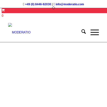
+49 (0) 8446-92030
|
info@moderatio.com
0
MODERATION ・
FACILITATION
Präsenz. Online. Hybrid.