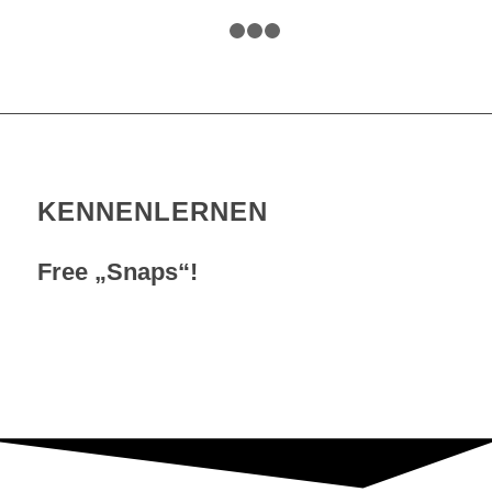
1
2
3
4
MODERATIO
KENNENLERNEN
Free „Snaps“!
MEHR ERFAHREN