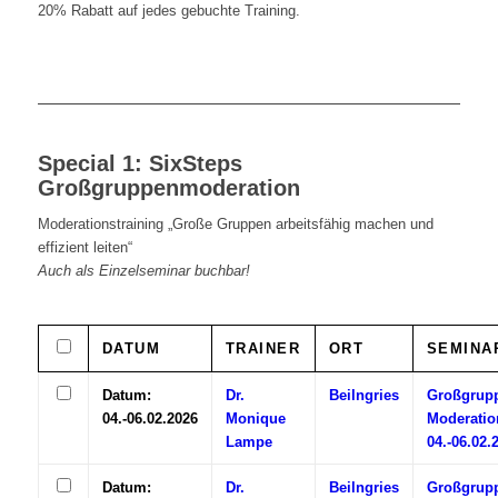
20% Rabatt auf jedes gebuchte Training.
Special 1: SixSteps
Großgruppenmoderation
Moderationstraining „Große Gruppen arbeitsfähig machen und
effizient leiten“
Auch als Einzelseminar buchbar!
DATUM
TRAINER
ORT
SEMINA
Datum:
Dr.
Beilngries
Großgrup
04.-06.02.2026
Monique
Moderatio
Lampe
04.-06.02.
Datum:
Dr.
Beilngries
Großgrup