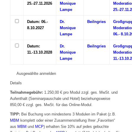
25.-27.11.2026
Monique
Moderatio
Lampe
25.-27.11.
Datum: 06.-
Dr.
Beilngries
Großgrup
8.10.2027
Monique
Moderatio
Lampe
06.- 8.10.
Datum:
Dr.
Beilngries
Großgrup
11.-13.10.2028
Monique
Moderatio
Lampe
11.-13.10.
Ausgewählte anmelden
Details
Teilnahmegebühr:
1.250,00 € pro Modul zzgl. ges. MwSt. und
Aufenthalt (Seminarpauschale und Hotel) beziehungsweise
850,00 € zzgl. ges. MwSt. für das Online-Modul.
TIPP:
Bei Buchung von mindestens 3 Modulen im Paket (z.B.
MBM
komplett oder einer Zusammenstellung Ihrer „Favoriten“
aus
MBM
und
MCP
) erhalten Sie 10% auf jedes gebuchte