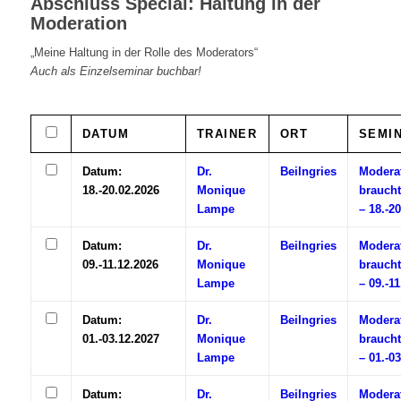
Abschluss Special: Haltung in der
Moderation
„Meine Haltung in der Rolle des Moderators“
Auch als Einzelseminar buchbar!
DATUM
TRAINER
ORT
SEMI
Datum:
Dr.
Beilngries
Modera
18.-20.02.2026
Monique
braucht
Lampe
– 18.-2
Datum:
Dr.
Beilngries
Modera
09.-11.12.2026
Monique
braucht
Lampe
– 09.-1
Datum:
Dr.
Beilngries
Modera
01.-03.12.2027
Monique
braucht
Lampe
– 01.-0
Datum:
Dr.
Beilngries
Modera