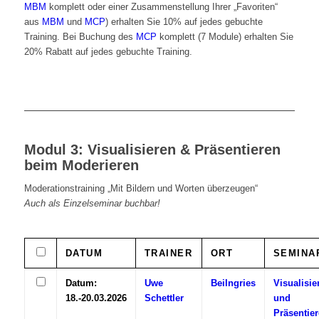
MBM
komplett oder einer Zusammenstellung Ihrer „Favoriten“
aus
MBM
und
MCP
) erhalten Sie 10% auf jedes gebuchte
Training. Bei Buchung des
MCP
komplett (7 Module) erhalten Sie
20% Rabatt auf jedes gebuchte Training.
Modul 3: Visualisieren & Präsentieren
beim Moderieren
Moderationstraining „Mit Bildern und Worten überzeugen“
Auch als Einzelseminar buchbar!
DATUM
TRAINER
ORT
SEMINA
Datum:
Uwe
Beilngries
Visualisie
18.-20.03.2026
Schettler
und
Präsentie