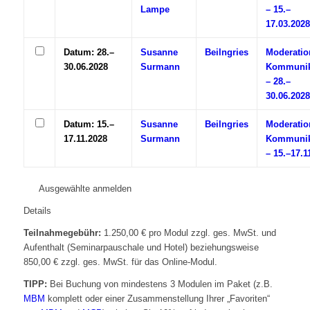
Lampe
– 15.–
17.03.2028
Datum: 28.–
Susanne
Beilngries
Moderatio
30.06.2028
Surmann
Kommunik
– 28.–
30.06.2028
Datum: 15.–
Susanne
Beilngries
Moderatio
17.11.2028
Surmann
Kommunik
– 15.–17.1
Ausgewählte anmelden
Details
Teilnahmegebühr:
1.250,00 € pro Modul zzgl. ges. MwSt. und
Aufenthalt (Seminarpauschale und Hotel) beziehungsweise
850,00 € zzgl. ges. MwSt. für das Online-Modul.
TIPP:
Bei Buchung von mindestens 3 Modulen im Paket (z.B.
MBM
komplett oder einer Zusammenstellung Ihrer „Favoriten“