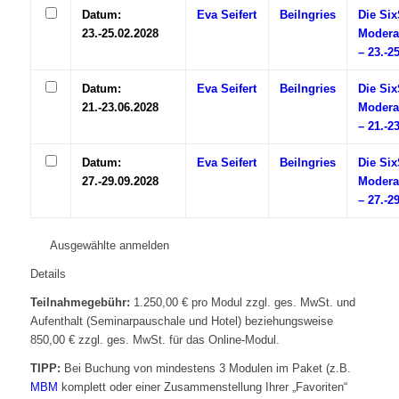
Datum:
Eva Seifert
Beilngries
Die Si
23.-25.02.2028
Modera
– 23.-2
Datum:
Eva Seifert
Beilngries
Die Si
21.-23.06.2028
Modera
– 21.-2
Datum:
Eva Seifert
Beilngries
Die Si
27.-29.09.2028
Modera
– 27.-2
Ausgewählte anmelden
Details
Teilnahmegebühr:
1.250,00 € pro Modul zzgl. ges. MwSt. und
Aufenthalt (Seminarpauschale und Hotel) beziehungsweise
850,00 € zzgl. ges. MwSt. für das Online-Modul.
TIPP:
Bei Buchung von mindestens 3 Modulen im Paket (z.B.
MBM
komplett oder einer Zusammenstellung Ihrer „Favoriten“