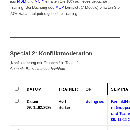
aus
MBM
und
MCP
) erhalten Sie 10% auf jedes gebuchte
Training. Bei Buchung des
MCP
komplett (7 Module) erhalten Sie
20% Rabatt auf jedes gebuchte Training.
Special 2: Konfliktmoderation
„Konfliktklärung mit Gruppen / in Teams“
Auch als Einzelseminar buchbar!
DATUM
TRAINER
ORT
SEMINA
Datum:
Rolf
Beilngries
Konfliktkl
09.-11.02.2026
Berker
in Gruppe
und Teams
09.-11.02.