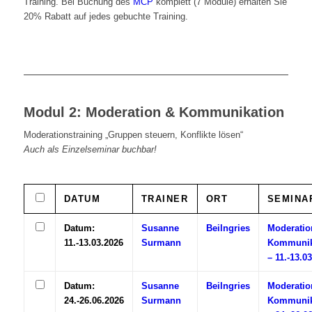
Training. Bei Buchung des
MCP
komplett (7 Module) erhalten Sie
20% Rabatt auf jedes gebuchte Training.
Modul 2: Moderation & Kommunikation
Moderationstraining „Gruppen steuern, Konflikte lösen“
Auch als Einzelseminar buchbar!
DATUM
TRAINER
ORT
SEMINA
Datum:
Susanne
Beilngries
Moderatio
11.-13.03.2026
Surmann
Kommunik
– 11.-13.0
Datum:
Susanne
Beilngries
Moderatio
24.-26.06.2026
Surmann
Kommunik