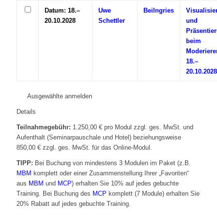
Datum: 18.–
Uwe
Beilngries
Visualisie
20.10.2028
Schettler
und
Präsentie
beim
Moderiere
18.–
20.10.2028
Ausgewählte anmelden
Details
Teilnahmegebühr:
1.250,00 € pro Modul zzgl. ges. MwSt. und
Aufenthalt (Seminarpauschale und Hotel) beziehungsweise
850,00 € zzgl. ges. MwSt. für das Online-Modul.
TIPP:
Bei Buchung von mindestens 3 Modulen im Paket (z.B.
MBM
komplett oder einer Zusammenstellung Ihrer „Favoriten“
aus
MBM
und
MCP
) erhalten Sie 10% auf jedes gebuchte
Training. Bei Buchung des
MCP
komplett (7 Module) erhalten Sie
20% Rabatt auf jedes gebuchte Training.