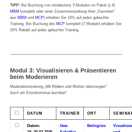
TIPP:
Bei Buchung von mindestens 3 Modulen im Paket (z.B.
MBM
komplett oder einer Zusammenstellung Ihrer „Favoriten“
aus
MBM
und
MCP
) erhalten Sie 10% auf jedes gebuchte
Training. Bei Buchung des
MCP
komplett (7 Module) erhalten Sie
20% Rabatt auf jedes gebuchte Training.
Modul 3: Visualisieren & Präsentieren
beim Moderieren
Moderationstraining „Mit Bildern und Worten überzeugen“
Auch als Einzelseminar buchbar!
DATUM
TRAINER
ORT
SEMINA
Datum:
Uwe
Beilngries
Visualisie
18.-20.03.2026
Schettler
und