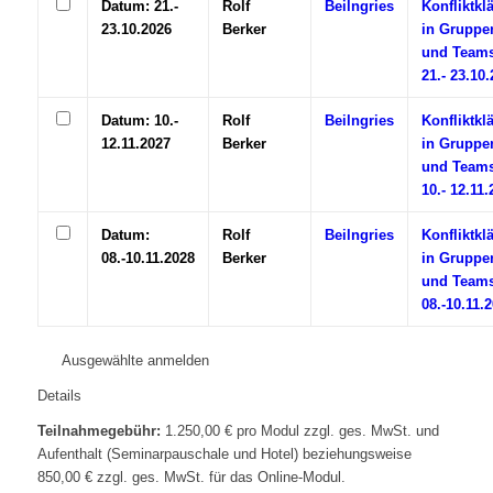
Datum: 21.-
Rolf
Beilngries
Konfliktkl
23.10.2026
Berker
in Gruppe
und Teams
21.- 23.10
Datum: 10.-
Rolf
Beilngries
Konfliktkl
12.11.2027
Berker
in Gruppe
und Teams
10.- 12.11.
Datum:
Rolf
Beilngries
Konfliktkl
08.-10.11.2028
Berker
in Gruppe
und Teams
08.-10.11.
Ausgewählte anmelden
Details
Teilnahmegebühr:
1.250,00 € pro Modul zzgl. ges. MwSt. und
Aufenthalt (Seminarpauschale und Hotel) beziehungsweise
850,00 € zzgl. ges. MwSt. für das Online-Modul.