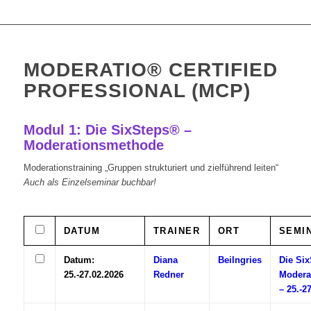
MODERATIO® CERTIFIED
PROFESSIONAL (MCP)
Modul 1: Die SixSteps® –
Moderationsmethode
Moderationstraining „Gruppen strukturiert und zielführend leiten“
Auch als Einzelseminar buchbar!
DATUM
TRAINER
ORT
SEMI
Datum:
Diana
Beilngries
Die Si
25.-27.02.2026
Redner
Modera
– 25.-2