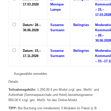
17.03.2028
Monique
Kommunik
Lampe
– 15.–
17.03.2028
Datum: 28.–
Susanne
Beilngries
Moderatio
30.06.2028
Surmann
Kommunik
– 28.–
30.06.2028
Datum: 15.–
Susanne
Beilngries
Moderatio
17.11.2028
Surmann
Kommunik
– 15.–17.1
Ausgewählte anmelden
Details
Teilnahmegebühr:
1.250,00 € pro Modul zzgl. ges. MwSt. und
Aufenthalt (Seminarpauschale und Hotel) beziehungsweise
850,00 € zzgl. ges. MwSt. für das Online-Modul.
TIPP:
Bei Buchung von mindestens 3 Modulen im Paket (z.B.