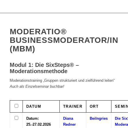
MODERATIO®
BUSINESSMODERATOR/IN
(MBM)
Modul 1: Die SixSteps® –
Moderationsmethode
Moderationstraining „Gruppen strukturiert und zielführend leiten“
Auch als Einzelseminar buchbar!
DATUM
TRAINER
ORT
SEMI
Datum:
Diana
Beilngries
Die Si
25.-27.02.2026
Redner
Modera