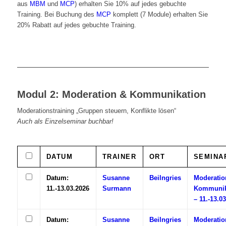
aus
MBM
und
MCP
) erhalten Sie 10% auf jedes gebuchte
Training. Bei Buchung des
MCP
komplett (7 Module) erhalten Sie
20% Rabatt auf jedes gebuchte Training.
Modul 2: Moderation & Kommunikation
Moderationstraining „Gruppen steuern, Konflikte lösen“
Auch als Einzelseminar buchbar!
DATUM
TRAINER
ORT
SEMINA
Datum:
Susanne
Beilngries
Moderatio
11.-13.03.2026
Surmann
Kommunik
– 11.-13.0
Datum:
Susanne
Beilngries
Moderatio