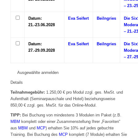
– 23.-2
Datum:
Eva Seifert
Beilngries
Die Si
21.-23.06.2028
Modera
– 21.-2
Datum:
Eva Seifert
Beilngries
Die Si
27.-29.09.2028
Modera
– 27.-2
Ausgewählte anmelden
Details
Teilnahmegebühr:
1.250,00 € pro Modul zzgl. ges. MwSt. und
Aufenthalt (Seminarpauschale und Hotel) beziehungsweise
850,00 € zzgl. ges. MwSt. für das Online-Modul.
TIPP:
Bei Buchung von mindestens 3 Modulen im Paket (z.B.
MBM
komplett oder einer Zusammenstellung Ihrer „Favoriten“
aus
MBM
und
MCP
) erhalten Sie 10% auf jedes gebuchte
Training. Bei Buchung des
MCP
komplett (7 Module) erhalten Sie