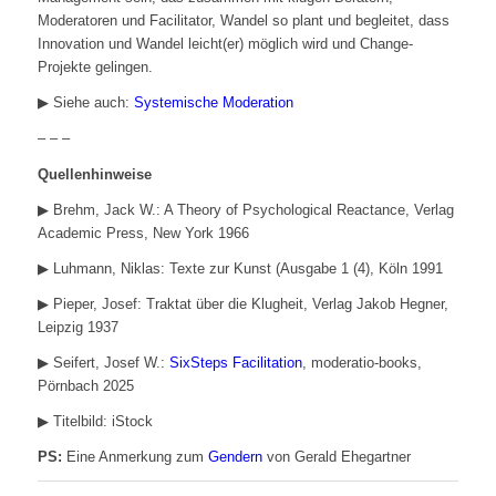
Moderatoren und Facilitator, Wandel so plant und begleitet, dass
Innovation und Wandel leicht(er) möglich wird und Change-
Projekte gelingen.
▶︎ Siehe auch:
Systemische Moderation
– – –
Quellenhinweise
▶︎ Brehm, Jack W.: A Theory of Psychological Reactance, Verlag
Academic Press, New York 1966
▶︎ Luhmann, Niklas: Texte zur Kunst (Ausgabe 1 (4), Köln 1991
▶︎ Pieper, Josef: Traktat über die Klugheit, Verlag Jakob Hegner,
Leipzig 1937
▶︎ Seifert, Josef W.:
SixSteps Facilitation
, moderatio-books,
Pörnbach 2025
▶︎ Titelbild: iStock
PS:
Eine Anmerkung zum
Gendern
von Gerald Ehegartner