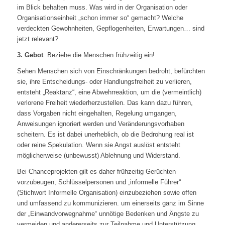
im Blick behalten muss. Was wird in der Organisation oder
Organisationseinheit „schon immer so“ gemacht? Welche
verdeckten Gewohnheiten, Gepflogenheiten, Erwartungen… sind
jetzt relevant?
3. Gebot
: Beziehe die Menschen frühzeitig ein!
Sehen Menschen sich von Einschränkungen bedroht, befürchten
sie, ihre Entscheidungs- oder Handlungsfreiheit zu verlieren,
entsteht „Reaktanz“, eine Abwehrreaktion, um die (vermeintlich)
verlorene Freiheit wiederherzustellen. Das kann dazu führen,
dass Vorgaben nicht eingehalten, Regelung umgangen,
Anweisungen ignoriert werden und Veränderungsvorhaben
scheitern. Es ist dabei unerheblich, ob die Bedrohung real ist
oder reine Spekulation. Wenn sie Angst auslöst entsteht
möglicherweise (unbewusst) Ablehnung und Widerstand.
Bei Chanceprojekten gilt es daher frühzeitig Gerüchten
vorzubeugen, Schlüsselpersonen und „informelle Führer“
(Stichwort Informelle Organisation) einzubeziehen sowie offen
und umfassend zu kommunizieren. um einerseits ganz im Sinne
der „Einwandvorwegnahme“ unnötige Bedenken und Ängste zu
vermeiden und andererseits zur Teilnahme und Unterstützung