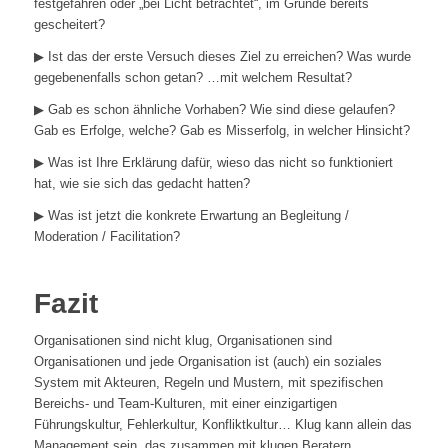
festgefahren oder „bei Licht betrachtet“, im Grunde bereits
gescheitert?
▶︎ Ist das der erste Versuch dieses Ziel zu erreichen? Was wurde
gegebenenfalls schon getan? …mit welchem Resultat?
▶︎ Gab es schon ähnliche Vorhaben? Wie sind diese gelaufen?
Gab es Erfolge, welche? Gab es Misserfolg, in welcher Hinsicht?
▶︎ Was ist Ihre Erklärung dafür, wieso das nicht so funktioniert
hat, wie sie sich das gedacht hatten?
▶︎ Was ist jetzt die konkrete Erwartung an Begleitung /
Moderation / Facilitation?
Fazit
Organisationen sind nicht klug, Organisationen sind
Organisationen und jede Organisation ist (auch) ein soziales
System mit Akteuren, Regeln und Mustern, mit spezifischen
Bereichs- und Team-Kulturen, mit einer einzigartigen
Führungskultur, Fehlerkultur, Konfliktkultur… Klug kann allein das
Management sein, das zusammen mit klugen Beratern,