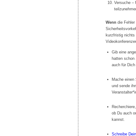
Versuche – 
teilzunehme
Wenn
die Fehler 
Sicherheitsvorke
kurzfristig nicht
Videokonferenzen
Gib eine ange
hatten schon
auch für Dich
Mache einen 
und sende ihn
Veranstalter*
Recherchiere,
ob Du auch on
kannst.
Schreibe Dein