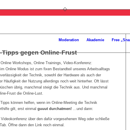
Moderation
Akademie
Free „Sna
t-Tipps gegen Online-Frust
 Online Workshops, Online Trainings, Video-Konferenz:
m Online Modus ist zum fixen Bestandteil unseres Arbeitsalltags
verlässigkeit der Technik, sowohl der Hardware als auch der
er Häufigkeit der Nutzung allerdings noch weit hinterher. Oft lässt
 wüschen übrig, manchmal steigt die Technik aus. Und manchmal
line-Frust die Online-Lust.
 Tipps können helfen, wenn im Online-Meeting die Technik
rthilfe gilt, erst einmal
guuut durchatmen
!
…und dann:
e Videokonferenz über den dafür vorgesehenen Weg oder schließe
 Tab. Öffne dann den Link noch einmal.