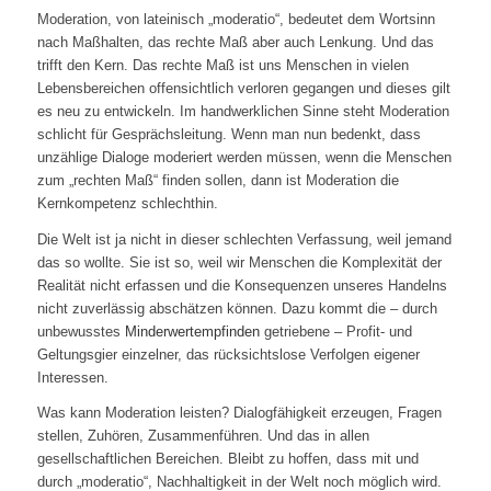
Moderation, von lateinisch „moderatio“, bedeutet dem Wortsinn
nach Maßhalten, das rechte Maß aber auch Lenkung. Und das
trifft den Kern. Das rechte Maß ist uns Menschen in vielen
Lebensbereichen offensichtlich verl
oren gegangen und dieses gilt
es neu zu entwickeln. Im handwerklichen Sinne steht Moderation
schlicht für Gesprächsleitung. Wenn man nun bedenkt, dass
unzählige Dialoge moderiert werden müssen, wenn die Menschen
zum „rechten Maß“ finden sollen, dann ist Moderation die
Kernkompetenz schlechthin.
Die Welt ist ja nicht in dieser schlechten Verfassung, weil jemand
das so wollte. Sie ist so, weil wir Menschen die Komplexität der
Realität nicht erfassen und die Konsequenzen unseres Handelns
nicht zuverlässig abschätzen können. Dazu kommt die – durch
unbewusstes
Minderwertempfinden
getriebene – Profit- und
Geltungsgier einzelner, das rücksichtslose Verfolgen eigener
Interessen.
Was kann Moderation leisten? Dialogfähigkeit erzeugen, Fragen
stellen, Zuhören, Zusammenführen. Und das in allen
gesellschaftlichen Bereichen. Bleibt zu hoffen, dass mit und
durch „moderatio“, Nachhaltigkeit in der Welt noch möglich wird.