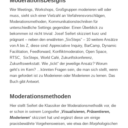
ModerationsDesigns
Wer Meetings, Workshops, Großgruppen moderieren will oder
muss, sieht sich einer Vielzahl an Verfahrensvorschlägen,
Moderationsmethoden, Kommunikationstechniken für
unterschiedliche Settings gegenüber. Einen Überblick zu
bekommen ist nicht trivial: Josef Seifert skizziert kurz und
prägnant – neben den erwähnten „SixSteps“ – 10 weitere Ansätze
von A bis Z, diese sind: Appreciative Inquiry, BarCamp, Dynamic
Facilitation, Feedforward, Konfliktmoderation, Open Space,
RTSC,
SixSteps, World Café, Zukunftskonferenz,
Zukunftswerkstatt. Wie „tickt“ der jeweilige Ansatz? Worum
geht’s im Kern? …könnten Fragen sein, die man sich stellt, wenn
man gefordert ist zu Moderieren oder Moderieren zu lernen. Das
Buch gibt Antwort.
Moderationsmethoden
Hier stellt Seifert die Klassiker der Moderationsmethodik vor, die
er schon in seinem Longseller „
Visualisieren, Präsentieren,
Moderieren
“ skizziert hat und ergänzt diese um einige
praxisbewährte Vorgehensweisen, wie etwa den
Morphologischen