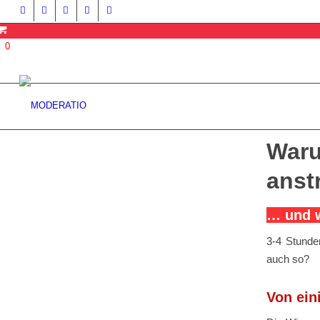
0
Waru
anst
… und w
3-4 Stunde
auch so?
Von ein