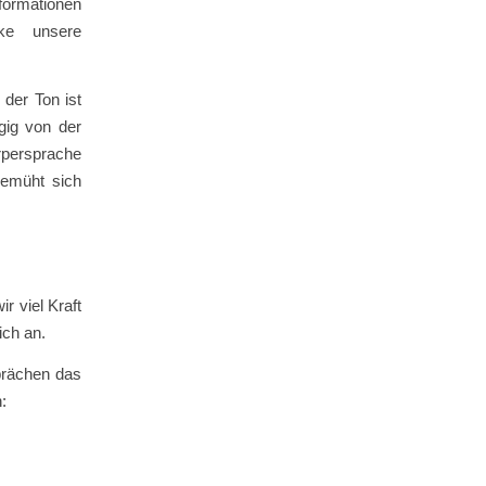
nformationen
ke unsere
 der Ton ist
gig von der
rpersprache
bemüht sich
r viel Kraft
ich an.
prächen das
: