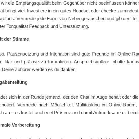
wir die Empfangsqualität beim Gegenüber nicht beeinflussen können
ät bringt viel. Investiere in ein gutes Headset oder checke zumindest 
rofons. Vermeide jede Form von Nebengeräuschen und gib den Te
ter Tonqualität Feedback und Unterstützung.
ft der Stimme
o, Pausensetzung und Intonation sind gute Freunde im Online-
, klar und präzise zu formulieren. Anspruchsvollere Inhalte kann
. Deine Zuhörer werden es dir danken.
gabenteilung
findet sich in der Runde jemand, der den Chat im Auge behält oder die
 notiert. Vermeide nach Möglichkeit Multitasking im Online-Raum, 
ich an – es kostet auch viel Präsenz und damit Aufmerksamkeit bei d
imale Vorbereitung