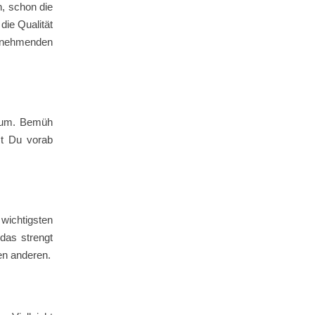
, schon die
die Qualität
ilnehmenden
Raum. Bemüh
st Du vorab
 wichtigsten
das strengt
en anderen.