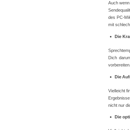
Auch wenn 
Sendequalit
des PC-Mik
mit schlech
Die Kra
Sprechtemp
Dich darum
vorbereiten
Die Auf
Vielleicht 
Ergebnisse
nicht nur d
Die opt