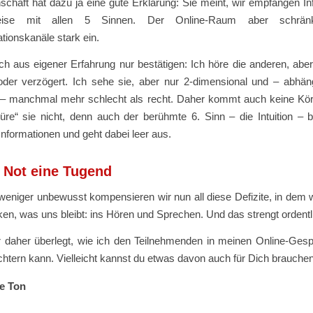
chaft hat dazu ja eine gute Erklärung: Sie meint, wir empfangen I
weise mit allen 5 Sinnen. Der Online-Raum aber schrän
ionskanäle stark ein.
h aus eigener Erfahrung nur bestätigen: Ich höre die anderen, aber
 oder verzögert. Ich sehe sie, aber nur 2-dimensional und – abhän
ät – manchmal mehr schlecht als recht. Daher kommt auch keine Kö
püre“ sie nicht, denn auch der berühmte 6. Sinn – die Intuition – 
Informationen und geht dabei leer aus.
 Not eine Tugend
eniger unbewusst kompensieren wir nun all diese Defizite, in dem wi
ken, was uns bleibt: ins Hören und Sprechen. Und das strengt ordentl
r daher überlegt, wie ich den Teilnehmenden in meinen Online-Ges
chtern kann. Vielleicht kannst du etwas davon auch für Dich brauchen
e Ton