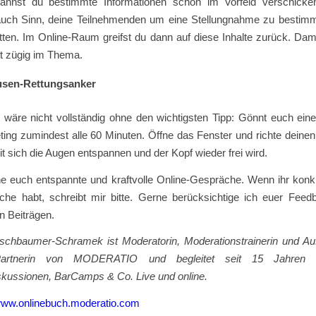
 kannst du bestimmte Informationen schon im Vorfeld verschicken.
uch Sinn, deine Teilnehmenden um eine Stellungnahme zu bestim
tten. Im Online-Raum greifst du dann auf diese Inhalte zurück. Dam
st zügig im Thema.
usen-Rettungsanker
e wäre nicht vollständig ohne den wichtigsten Tipp: Gönnt euch ein
ing zumindest alle 60 Minuten. Öffne das Fenster und richte deinen 
t sich die Augen entspannen und der Kopf wieder frei wird.
e euch entspannte und kraftvolle Online-Gespräche. Wenn ihr konk
he habt, schreibt mir bitte. Gerne berücksichtige ich euer Feed
 Beiträgen.
rschbaumer-Schramek ist Moderatorin, Moderationstrainerin und Auft
Partnerin von MODERATIO und begleitet seit 15 Jahren K
kussionen, BarCamps & Co. Live und online.
ww.onlinebuch.moderatio.com