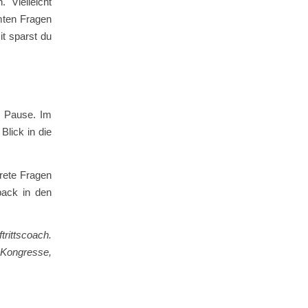
 Vielleicht
mten Fragen
it sparst du
e Pause. Im
Blick in die
rete Fragen
back in den
rittscoach.
ongresse,