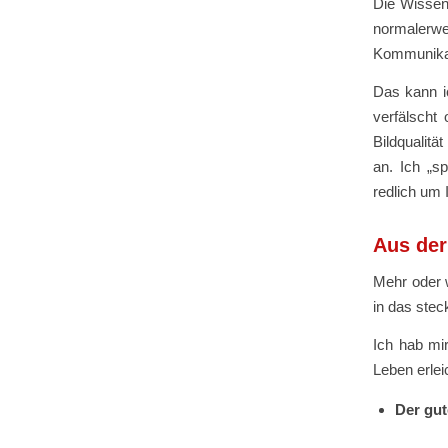
Die Wissens
normaler
Kommunikat
Das kann ic
verfälscht
Bildqualit
an. Ich „s
redlich um 
Aus der
Mehr oder w
in das stec
Ich hab mi
Leben erlei
Der gut