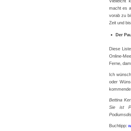
Vielleicht
macht es a
vorab zu bi
Zeit und bi
Der Pa
Diese List
Online-Meet
Ferne, dami
Ich wünsch
oder Wünsc
kommenden
Bettina Ke
Sie ist 
Podiumsdis
Buchtipp:
w