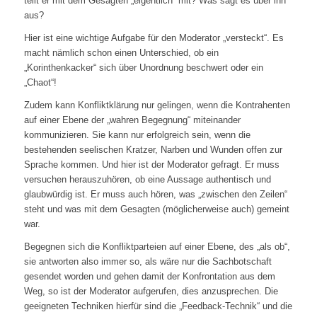
teilt er mit dem Gesagten „eigentlich“ mit? Was sagt es über ihn
aus?
Hier ist eine wichtige Aufgabe für den Moderator „versteckt“. Es
macht nämlich schon einen Unterschied, ob ein
„Korinthenkacker“ sich über Unordnung beschwert oder ein
„Chaot“!
Zudem kann Konfliktklärung nur gelingen, wenn die Kontrahenten
auf einer Ebene der „wahren Begegnung“ miteinander
kommunizieren. Sie kann nur erfolgreich sein, wenn die
bestehenden seelischen Kratzer, Narben und Wunden offen zur
Sprache kommen. Und hier ist der Moderator gefragt. Er muss
versuchen herauszuhören, ob eine Aussage authentisch und
glaubwürdig ist. Er muss auch hören, was „zwischen den Zeilen“
steht und was mit dem Gesagten (möglicherweise auch) gemeint
war.
Begegnen sich die Konfliktparteien auf einer Ebene, des „als ob“,
sie antworten also immer so, als wäre nur die Sachbotschaft
gesendet worden und gehen damit der Konfrontation aus dem
Weg, so ist der Moderator aufgerufen, dies anzusprechen. Die
geeigneten Techniken hierfür sind die „Feedback-Technik“ und die