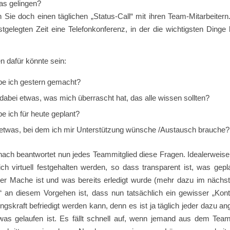
as gelingen?
 Sie doch einen täglichen „Status-Call“ mit ihren Team-Mitarbeiter
stgelegten Zeit eine Telefonkonferenz, in der die wichtigsten Ding
en dafür könnte sein:
e ich gestern gemacht?
dabei etwas, was mich überrascht hat, das alle wissen sollten?
e ich für heute geplant?
 etwas, bei dem ich mir Unterstützung wünsche /Austausch brauche?
nach beantwortet nun jedes Teammitglied diese Fragen. Idealerweise
ch virtuell festgehalten werden, so dass transparent ist, was gepl
der Mache ist und was bereits erledigt wurde (mehr dazu im nächste
“ an diesem Vorgehen ist, dass nun tatsächlich ein gewisser „Kont
ngskraft befriedigt werden kann, denn es ist ja täglich jeder dazu an
 was gelaufen ist. Es fällt schnell auf, wenn jemand aus dem Te