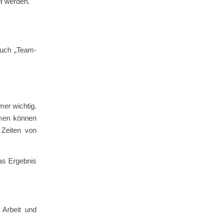
t werden.
auch „Team-
er wichtig.
mmen können
 Zeiten von
as Ergebnis
 Arbeit und