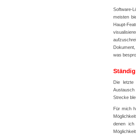
Software-L
meisten bi
Haupt-Feat
visualisie
aufzuschrei
Dokument, 
was bespro
Ständig
Die letzte
Austausch z
Strecke ble
Für mich ha
Möglichkei
denen ich
Möglichkei