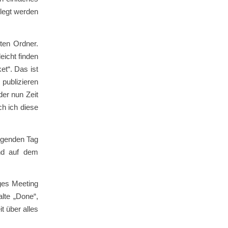
elegt werden
ten Ordner.
leicht finden
et“. Das ist
 publizieren
er nun Zeit
ch ich diese
olgenden Tag
nd auf dem
iges Meeting
alte „Done“,
it über alles