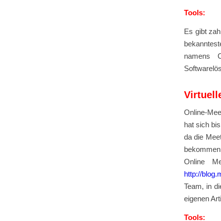
Tools:
Es gibt za
bekannteste
namens C
Softwarelös
Virtuel
Online-Meet
hat sich bi
da die Meet
bekommen m
Online Me
http://blog
Team, in di
eigenen Ar
Tools: