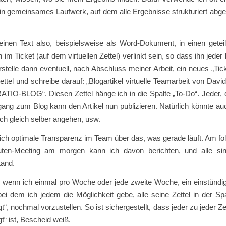
in gemeinsames Laufwerk, auf dem alle Ergebnisse strukturiert abg
einen Text also, beispielsweise als Word-Dokument, in einen geteil
im Ticket (auf dem virtuellen Zettel) verlinkt sein, so dass ihn jeder 
rstelle dann eventuell, nach Abschluss meiner Arbeit, ein neues „Tick
ettel und schreibe darauf: „Blogartikel virtuelle Teamarbeit von David
IO-BLOG“. Diesen Zettel hänge ich in die Spalte „To-Do“. Jeder, d
ang zum Blog kann den Artikel nun publizieren. Natürlich könnte au
ch gleich selber angehen, usw.
ich optimale Transparenz im Team über das, was gerade läuft. Am f
uten-Meeting am morgen kann ich davon berichten, und alle si
tand.
s, wenn ich einmal pro Woche oder jede zweite Woche, ein einstünd
bei dem ich jedem die Möglichkeit gebe, alle seine Zettel in der Sp
gt“, nochmal vorzustellen. So ist sichergestellt, dass jeder zu jeder Ze
gt“ ist, Bescheid weiß.