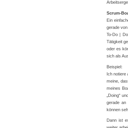
Arbeitserg
Scrum-Bo
Ein einfach
gerade von
To-Do | Do
Tätigkeit g
oder es kö
sich als Au
Beispiel:
Ich notiere
meine, dass
meines Boa
„Doing“ und
gerade an 
können sehen
Dann ist e
weiter arbe