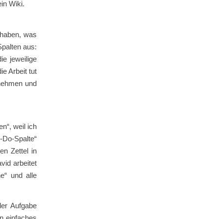
in Wiki.
u haben, was
palten aus:
e jeweilige
e Arbeit tut
 nehmen und
n“, weil ich
o-Do-Spalte“
n Zettel in
vid arbeitet
e“ und alle
der Aufgabe
in einfaches