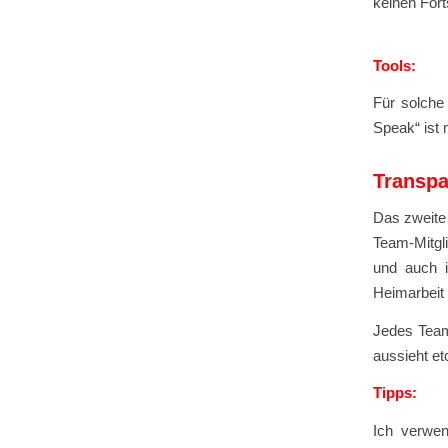
keinen For
Tools:
Für solche
Speak“ ist
Transpa
Das zweite
Team-Mitgl
und auch i
Heimarbeit
Jedes Team
aussieht et
Tipps:
Ich verwen