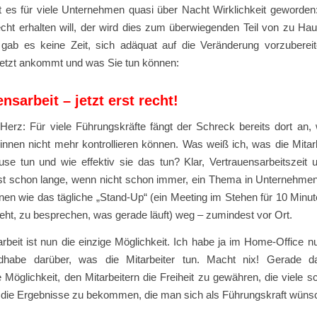
t es für viele Unternehmen quasi über Nacht Wirklichkeit geworden
echt erhalten will, der wird dies zum überwiegenden Teil von zu Ha
gab es keine Zeit, sich adäquat auf die Veränderung vorzubereit
jetzt ankommt und was Sie tun können:
nsarbeit – jetzt erst recht!
Herz: Für viele Führungskräfte fängt der Schreck bereits dort an, 
*innen nicht mehr kontrollieren können. Was weiß ich, was die Mitar
se tun und wie effektiv sie das tun? Klar, Vertrauensarbeitszeit u
ist schon lange, wenn nicht schon immer, ein Thema in Unternehme
inen wie das tägliche „Stand-Up“ (ein Meeting im Stehen für 10 Minu
ht, zu besprechen, was gerade läuft) weg – zumindest vor Ort.
rbeit ist nun die einzige Möglichkeit. Ich habe ja im Home-Office n
dhabe darüber, was die Mitarbeiter tun. Macht nix! Gerade da
Möglichkeit, den Mitarbeitern die Freiheit zu gewähren, die viele 
g die Ergebnisse zu bekommen, die man sich als Führungskraft wünsc