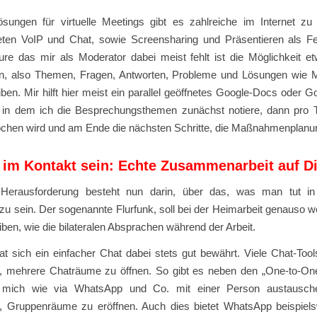
ösungen für virtuelle Meetings gibt es zahlreiche im Internet zu 
eten VoIP und Chat, sowie Screensharing und Präsentieren als Fe
ure das mir als Moderator dabei meist fehlt ist die Möglichkeit et
ren, also Themen, Fragen, Antworten, Probleme und Lösungen wi
ben. Mir hilft hier meist ein parallel geöffnetes Google-Docs oder G
in dem ich die Besprechungsthemen zunächst notiere, dann pro
chen wird und am Ende die nächsten Schritte, die Maßnahmenplanu
 im Kontakt sein: Echte Zusammenarbeit auf D
 Herausforderung besteht nun darin, über das, was man tut i
u sein. Der sogenannte Flurfunk, soll bei der Heimarbeit genauso w
iben, wie die bilateralen Absprachen während der Arbeit.
t sich ein einfacher Chat dabei stets gut bewährt. Viele Chat-Tool
t, mehrere Chaträume zu öffnen. So gibt es neben den „One-to-One
 mich wie via WhatsApp und Co. mit einer Person austausch
t, Gruppenräume zu eröffnen. Auch dies bietet WhatsApp beispiels