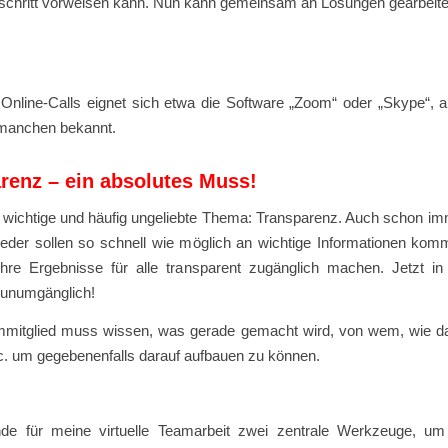
tschritt vorweisen kann. Nun kann gemeinsam an Lösungen gearbeite
 Online-Calls eignet sich etwa die Software „Zoom“ oder „Skype“, 
 manchen bekannt.
renz – ein absolutes Muss!
 wichtige und häufig ungeliebte Thema: Transparenz. Auch schon imm
ieder sollen so schnell wie möglich an wichtige Informationen ko
hre Ergebnisse für alle transparent zugänglich machen. Jetzt in
 unumgänglich!
mitglied muss wissen, was gerade gemacht wird, von wem, wie d
c. um gegebenenfalls darauf aufbauen zu können.
de für meine virtuelle Teamarbeit zwei zentrale Werkzeuge, um