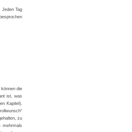
n. Jeden Tag
e besprochen
 können die
ant ist, was
n Kapitel).
rollwunsch“
gehalten, zu
am mehrmals