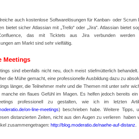
hlreiche auch kostenlose Softwarelösungen für Kanban- oder Scrum 
n bietet sicher Atlassian mit „Trello“ oder „Jira“. Atlassian bietet so
onfluence, das mit Ticktets aus Jira verbunden werden 
ungen am Markt sind sehr vielfältig.
le Meetings
ings sind ebenfalls nicht neu, doch meist stiefmütterlich behandelt.
sher die Mühe gemacht, eine professionelle Ausbildung dazu zu absol
ings länger, die Teilnehmer mehr und die Themen mit unter sehr wic
anche ein flaues Gefühl im Magen. Es helfen jedoch bereits ein 
etings professionell zu gestalten, wie ich im letzten Artik
.moderatio.de/on-line-meetings
) beschrieben habe. Weitere Tipps, 
esen distanzierten Zeiten, nicht aus den Augen zu verlieren haben 
tikel zusammengetragen:
http://blog.moderatio.de/naehe-auf-distanz
.