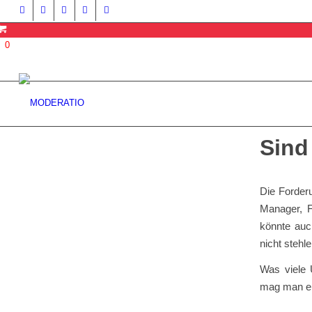
0
Sind
Die Forderu
Manager, F
könnte auc
nicht stehl
Was viele 
mag man ein