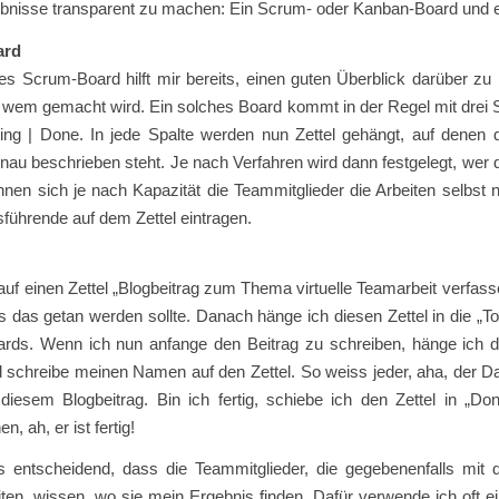
ebnisse transparent zu machen: Ein Scrum- oder Kanban-Board und e
ard
es Scrum-Board hilft mir bereits, einen guten Überblick darüber z
 wem gemacht wird. Ein solches Board kommt in der Regel mit drei S
ing | Done. In jede Spalte werden nun Zettel gehängt, auf denen di
enau beschrieben steht. Je nach Verfahren wird dann festgelegt, wer di
nnen sich je nach Kapazität die Teammitglieder die Arbeiten selbst
sführende auf dem Zettel eintragen.
 auf einen Zettel „Blogbeitrag zum Thema virtuelle Teamarbeit verfasse
 das getan werden sollte. Danach hänge ich diesen Zettel in die „T
rds. Wenn ich nun anfange den Beitrag zu schreiben, hänge ich de
 schreibe meinen Namen auf den Zettel. So weiss jeder, aha, der Da
diesem Blogbeitrag. Bin ich fertig, schiebe ich den Zettel in „Don
, ah, er ist fertig!
s entscheidend, dass die Teammitglieder, die gegebenenfalls mit 
iten, wissen, wo sie mein Ergebnis finden. Dafür verwende ich oft e