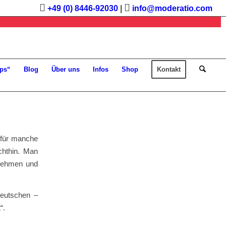
+49 (0) 8446-92030
|
info@moderatio.com
ps“
Blog
Über uns
Infos
Shop
Kontakt
t für manche
chthin. Man
 nehmen und
Deutschen –
“.