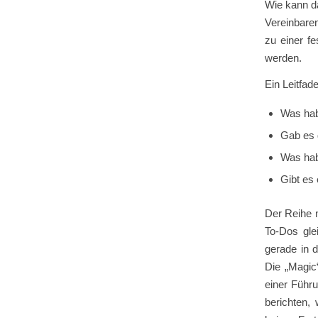
Wie kann d
Vereinbaren
zu einer fe
werden.
Ein Leitfad
Was hab
Gab es 
Was hab
Gibt es
Der Reihe 
To-Dos glei
gerade in 
Die „Magic
einer Führu
berichten,