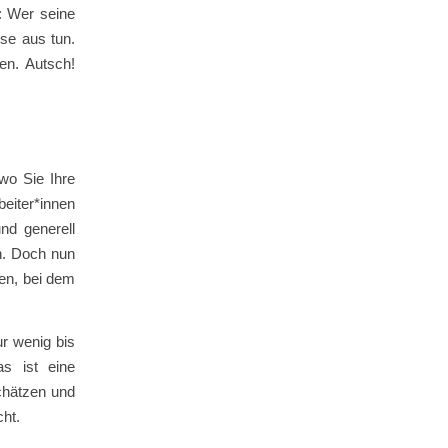
: Wer seine
use aus tun.
en. Autsch!
wo Sie Ihre
beiter*innen
nd generell
n. Doch nun
ten, bei dem
ur wenig bis
s ist eine
schätzen und
ht.