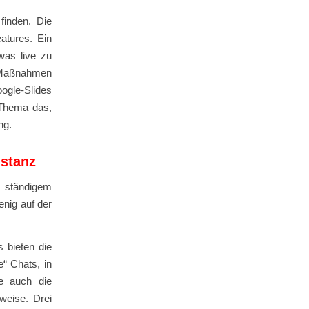
finden. Die
atures. Ein
was live zu
e Maßnahmen
oogle-Slides
 Thema das,
ng.
istanz
n ständigem
enig auf der
s bieten die
“ Chats, in
e auch die
weise. Drei