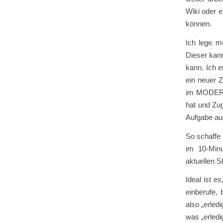
Wiki oder e
können.
Ich lege m
Dieser kann 
kann. Ich e
ein neuer Z
im MODERAT
hat und Zug
Aufgabe au
So schaffe 
im 10-Min
aktuellen S
Ideal ist e
einberufe, 
also „erledi
was „erledi