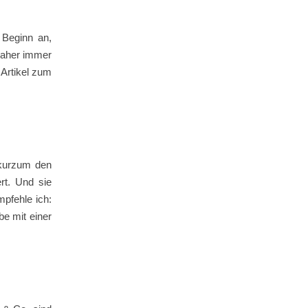
 Beginn an,
daher immer
 Artikel zum
 kurzum den
rt. Und sie
pfehle ich:
be mit einer