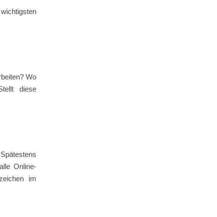
 wichtigsten
rbeiten? Wo
tellt diese
 Spätestens
lle Online-
dzeichen im