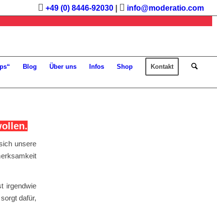
+49 (0) 8446-92030
|
info@moderatio.com
ps“
Blog
Über uns
Infos
Shop
Kontakt
ollen.
sich unsere
fmerksamkeit
st irgendwie
sorgt dafür,