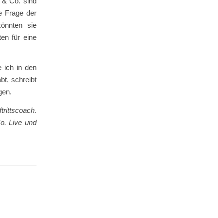
s & Co. sind
ne Frage der
önnten sie
en für eine
 ich in den
t, schreibt
gen.
rittscoach.
o. Live und