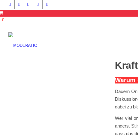
0
Kraf
Warum g
Dauern Onl
Diskussione
dabei zu b
Wer viel on
anders. Sti
dass das dig