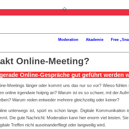
Moderation
Akademie
Free „Sna
takt Online-Meeting?
erade Online-Gespräche gut geführt werden w
ine-Meetings länger oder kommt uns das nur so vor? Wieso fühlen 
n online irgendwie holprig an? Warum ist es so schwer, mit der Au
leiben? Warum reden entweder mehrere gleichzeitig oder keiner?
line unterwegs ist, spürt es schon lange. Digitale Kommunikation i
mmt. Die gute Nachricht: Moderation kann hier enorm viel leisten. Sie 
itale Treffen nicht auseinanderfliegt oder langweilig wird.