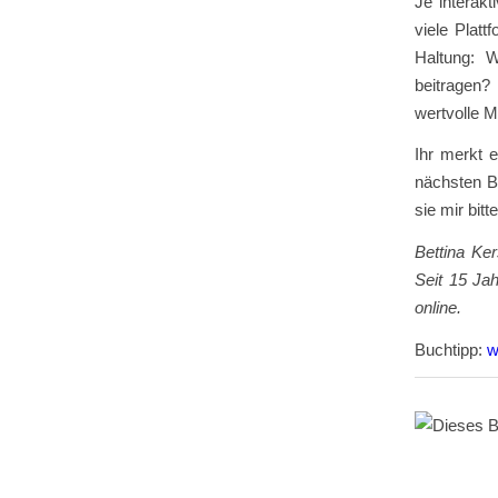
Je interakt
viele Platt
Haltung: 
beitragen?
wertvolle M
Ihr merkt 
nächsten B
sie mir bit
Bettina Ke
Seit 15 Ja
online.
Buchtipp:
w