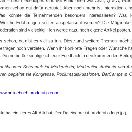
iver – desto lebendiger. Klar. Mit Funktionen wie Chat, Q & A, Poll
formen schon gut dafür gerüstet. Aber noch mehr ist Interaktion ei
Was könnte die Teilnehmenden besonders interessieren? Was k
 Welche Erfahrungen sollten ausgetauscht werden? Die Möglichkeit
oderation sind vielseitig – ich werde dazu noch eigene Artikel posten.
es schon, da gibt es viel zu tun. Diese und weitere Themen möchte
eiträgen noch vertiefen. Wenn ihr konkrete Fragen oder Wünsche hab
te. Gerne berücksichtige ich euer Feedback in den kommenden Beiträ
rschbaumer-Schramek ist Moderatorin, Moderationstrainerin und Auft
hren begleitet sie Kongresse, Podiumsdiskussionen, BarCamps & C
ww.onlinebuch.moderatio.com