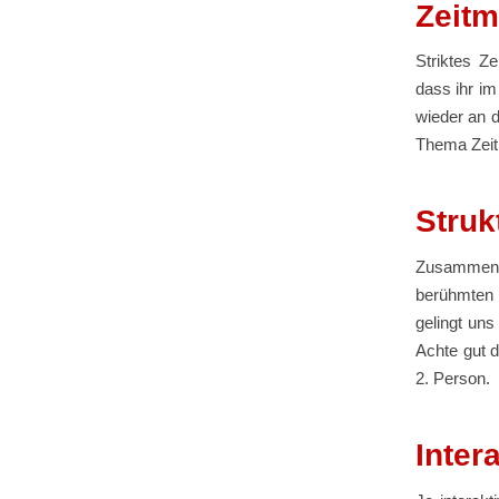
Zeit
Striktes Z
dass ihr i
wieder an d
Thema Zei
Struk
Zusammenfa
berühmten 
gelingt un
Achte gut d
2. Person.
Inter