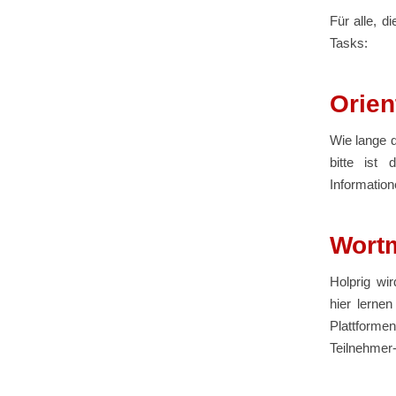
Für alle, d
Tasks:
Orien
Wie lange 
bitte ist 
Information
Wort
Holprig wi
hier lerne
Plattforme
Teilnehmer-