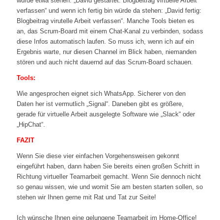
würde etwa stehen: „David gestartet: Blogbeitrag virtuelle Arbeit
verfassen“ und wenn ich fertig bin würde da stehen: „David fertig:
Blogbeitrag virutelle Arbeit verfassen“. Manche Tools bieten es
an, das Scrum-Board mit einem Chat-Kanal zu verbinden, sodass
diese Infos automatisch laufen. So muss ich, wenn ich auf ein
Ergebnis warte, nur diesen Channel im Blick haben, niemanden
stören und auch nicht dauernd auf das Scrum-Board schauen.
Tools:
Wie angesprochen eignet sich WhatsApp. Sicherer von den
Daten her ist vermutlich „Signal“. Daneben gibt es größere,
gerade für virtuelle Arbeit ausgelegte Software wie „Slack“ oder
„HipChat“.
FAZIT
Wenn Sie diese vier einfachen Vorgehensweisen gekonnt
eingeführt haben, dann haben Sie bereits einen großen Schritt in
Richtung virtueller Teamarbeit gemacht. Wenn Sie dennoch nicht
so genau wissen, wie und womit Sie am besten starten sollen, so
stehen wir Ihnen gerne mit Rat und Tat zur Seite!
Ich wünsche Ihnen eine gelungene Teamarbeit im Home-Office!