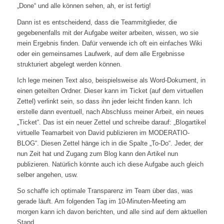
„Done“ und alle können sehen, ah, er ist fertig!
Dann ist es entscheidend, dass die Teammitglieder, die
gegebenenfalls mit der Aufgabe weiter arbeiten, wissen, wo sie
mein Ergebnis finden. Dafür verwende ich oft ein einfaches Wiki
oder ein gemeinsames Laufwerk, auf dem alle Ergebnisse
strukturiert abgelegt werden können.
Ich lege meinen Text also, beispielsweise als Word-Dokument, in
einen geteilten Ordner. Dieser kann im Ticket (auf dem virtuellen
Zettel) verlinkt sein, so dass ihn jeder leicht finden kann. Ich
erstelle dann eventuell, nach Abschluss meiner Arbeit, ein neues
„Ticket“. Das ist ein neuer Zettel und schreibe darauf: „Blogartikel
virtuelle Teamarbeit von David publizieren im MODERATIO-
BLOG“. Diesen Zettel hänge ich in die Spalte „To-Do“. Jeder, der
nun Zeit hat und Zugang zum Blog kann den Artikel nun
publizieren. Natürlich könnte auch ich diese Aufgabe auch gleich
selber angehen, usw.
So schaffe ich optimale Transparenz im Team über das, was
gerade läuft. Am folgenden Tag im 10-Minuten-Meeting am
morgen kann ich davon berichten, und alle sind auf dem aktuellen
Stand.