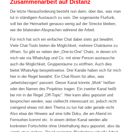
Zusammenarbeit auf Distanz
Die letzte Herausforderung besteht nun darin, über das, was man
tut in ständigem Austausch zu sein. Der sogenannte Flurfunk,
soll bei der Heimarbeit genauso wenig auf der Strecke bleiben,
wie die bilateralen Absprachen während der Arbeit.
Für mich hat sich ein einfacher Chat dabei stets gut bewährt.
Viele Chat-Tools bieten die Möglichkeit, mehrere Chaträume zu
öffnen. So gibt es neben den „One-to-One“ Chats, in denen ich
mich wie via WhatsApp und Co. mit einer Person austausche
auch die Möglichkeit, Gruppenräume zu eröffnen. Auch dies
bietet WhatsApp beispielsweise. Drei Kanäle haben sich für mich
hier in der Regel bewährt: Ein Chat-Room für alles, was
„arbeitsbezogen“ passiert. Dieser Kanal könnte „Work“ heißen
oder den Namen des Projektes tragen. Ein zweiter Kanal heißt
bei mir in der Regel „Off-Topic“. Hier kann alles gepostet und
besprochen werden, was vielleicht interessant ist, jedoch nicht
zwingend etwas mit dem Thema zu tun hat oder gerade nicht.
Also etwa der Hinweis auf eine tolle Doku, die am Abend im
Fernsehen kommt etc. In einem dritten Kanal werden alle
konkreten Fortschritte ohne Unterhaltung dazu gepostet, also da