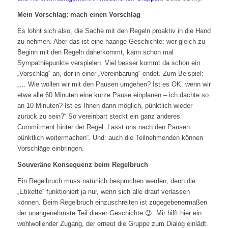
Mein Vorschlag: mach einen Vorschlag
Es lohnt sich also, die Sache mit den Regeln proaktiv in die Hand
zu nehmen. Aber das ist eine haarige Geschichte: wer gleich zu
Beginn mit den Regeln daherkommt, kann schon mal
Sympathiepunkte verspielen. Viel besser kommt da schon ein
„Vorschlag“ an, der in einer „Vereinbarung“ endet. Zum Beispiel:
„… Wie wollen wir mit den Pausen umgehen? Ist es OK, wenn wir
etwa alle 60 Minuten eine kurze Pause einplanen – ich dachte so
an 10 Minuten? Ist es Ihnen dann möglich, pünktlich wieder
zurück zu sein?“ So vereinbart steckt ein ganz anderes
Commitment hinter der Regel „Lasst uns nach den Pausen
pünktlich weitermachen“. Und: auch die Teilnehmenden können
Vorschläge einbringen.
Souveräne Konsequenz beim Regelbruch
Ein Regelbruch muss natürlich besprochen werden, denn die
„Etikette“ funktioniert ja nur, wenn sich alle drauf verlassen
können. Beim Regelbruch einzuschreiten ist zugegebenermaßen
der unangenehmste Teil dieser Geschichte 😉. Mir hilft hier ein
wohlwollender Zugang, der erneut die Gruppe zum Dialog einlädt.