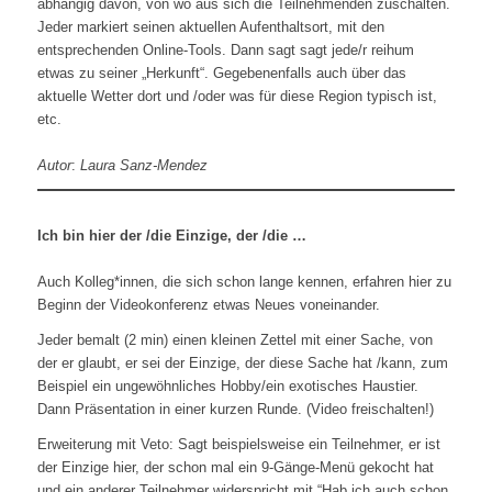
abhängig davon, von wo aus sich die Teilnehmenden zuschalten.
Jeder markiert seinen aktuellen Aufenthaltsort, mit den
entsprechenden Online-Tools. Dann sagt sagt jede/r reihum
etwas zu seiner „Herkunft“. Gegebenenfalls auch über das
aktuelle Wetter dort und /oder was für diese Region typisch ist,
etc.
Autor
:
Laura Sanz-Mendez
Ich bin hier der /die Einzige, der /die …
Auch Kolleg*innen, die sich schon lange kennen, erfahren hier zu
Beginn der Videokonferenz etwas Neues voneinander.
Jeder bemalt (2 min) einen kleinen Zettel mit einer Sache, von
der er glaubt, er sei der Einzige, der diese Sache hat /kann, zum
Beispiel ein ungewöhnliches Hobby/ein exotisches Haustier.
Dann Präsentation in einer kurzen Runde. (Video freischalten!)
Erweiterung mit Veto: Sagt beispielsweise ein Teilnehmer, er ist
der Einzige hier, der schon mal ein 9-Gänge-Menü gekocht hat
und ein anderer Teilnehmer widerspricht mit “Hab ich auch schon