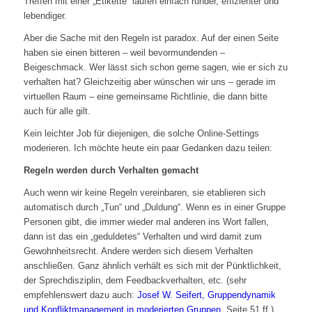
Treffen mit einer „Etikette“ laufen einfach runder, effizienter und
lebendiger.
Aber die Sache mit den Regeln ist paradox. Auf der einen Seite
haben sie einen bitteren – weil bevormundenden –
Beigeschmack. Wer lässt sich schon gerne sagen, wie er sich zu
verhalten hat? Gleichzeitig aber wünschen wir uns – gerade im
virtuellen Raum – eine gemeinsame Richtlinie, die dann bitte
auch für alle gilt.
Kein leichter Job für diejenigen, die solche Online-Settings
moderieren. Ich möchte heute ein paar Gedanken dazu teilen:
Regeln werden durch Verhalten gemacht
Auch wenn wir keine Regeln vereinbaren, sie etablieren sich
automatisch durch „Tun“ und „Duldung“. Wenn es in einer Gruppe
Personen gibt, die immer wieder mal anderen ins Wort fallen,
dann ist das ein „geduldetes“ Verhalten und wird damit zum
Gewohnheitsrecht. Andere werden sich diesem Verhalten
anschließen. Ganz ähnlich verhält es sich mit der Pünktlichkeit,
der Sprechdisziplin, dem Feedbackverhalten, etc. (sehr
empfehlenswert dazu auch:
Josef W. Seifert, Gruppendynamik
und Konfliktmanagement in moderierten Gruppen
, Seite 51 ff.).