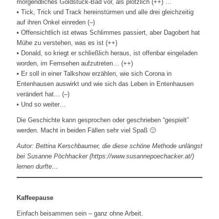
morgendliches Goldstück-Bad vor, als plötzlich (++) …
• Tick, Trick und Track hereinstürmen und alle drei gleichzeitig
auf ihren Onkel einreden (–)
• Offensichtlich ist etwas Schlimmes passiert, aber Dagobert hat
Mühe zu verstehen, was es ist (++)
• Donald, so kriegt er schließlich heraus, ist offenbar eingeladen
worden, im Fernsehen aufzutreten… (++)
• Er soll in einer Talkshow erzählen, wie sich Corona in
Entenhausen auswirkt und wie sich das Leben in Entenhausen
verändert hat… (–)
• Und so weiter…
Die Geschichte kann gesprochen oder geschrieben “gespielt”
werden. Macht in beiden Fällen sehr viel Spaß 🙂
Autor: Bettina Kerschbaumer, die diese schöne Methode unlängst
bei Susanne Pöchhacker (https://www.susannepoechacker.at/)
lernen durfte…
Kaffeepause
Einfach beisammen sein – ganz ohne Arbeit.