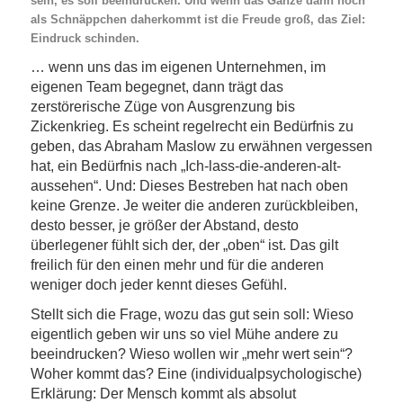
sein, es soll beeindrucken. Und wenn das Ganze dann noch
als Schnäppchen daherkommt ist die Freude groß, das Ziel:
Eindruck schinden.
… wenn uns das im eigenen Unternehmen, im
eigenen Team begegnet, dann trägt das
zerstörerische Züge von Ausgrenzung bis
Zickenkrieg. Es scheint regelrecht ein Bedürfnis zu
geben, das Abraham
Maslow
zu erwähnen vergessen
hat, ein Bedürfnis nach „Ich-lass-die-anderen-alt-
aussehen“. Und: Dieses Bestreben hat nach oben
keine Grenze. Je weiter die anderen zurückbleiben,
desto besser, je größer der Abstand, desto
überlegener fühlt sich der, der „oben“ ist. Das gilt
freilich für den einen mehr und für die anderen
weniger doch jeder kennt dieses Gefühl.
Stellt sich die Frage, wozu das gut sein soll: Wieso
eigentlich geben wir uns so viel Mühe andere zu
beeindrucken? Wieso wollen wir „mehr wert sein“?
Woher kommt das? Eine (
individualpsychologische
)
Erklärung: Der Mensch kommt als absolut