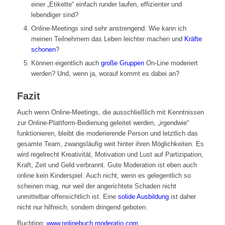
einer „Etikette“ einfach runder laufen, effizienter und
lebendiger sind?
Online-Meetings sind sehr anstrengend: Wie kann ich
meinen Teilnehmern das Leben leichter machen und
Kräfte
schonen
?
Können eigentlich auch
große Gruppen
On-Line moderiert
werden? Und, wenn ja, worauf kommt es dabei an?
Fazit
Auch wenn Online-Meetings, die ausschließlich mit Kenntnissen
zur Online-Plattform-Bedienung geleitet werden, „irgendwie“
funktionieren, bleibt die moderierende Person und letztlich das
gesamte Team, zwangsläufig weit hinter ihren Möglichkeiten. Es
wird regelrecht Kreativität, Motivation und Lust auf Partizipation,
Kraft, Zeit und Geld verbrannt. Gute Moderation ist eben auch
online kein Kinderspiel. Auch nicht, wenn es gelegentlich so
scheinen mag, nur weil der angerichtete Schaden nicht
unmittelbar offensichtlich ist.
Eine
solide Ausbildung
ist daher
nicht nur hilfreich, sondern dringend geboten.
Buchtipp:
www.onlinebuch.moderatio.com