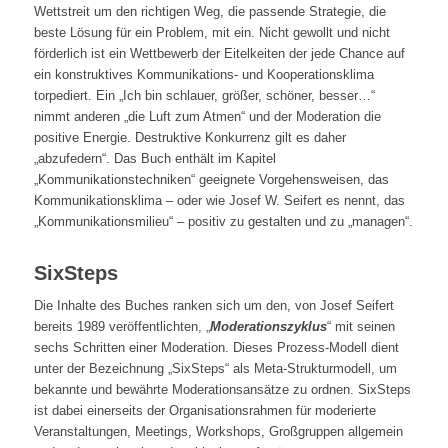
Wettstreit um den richtigen Weg, die passende Strategie, die
beste Lösung für ein Problem, mit ein. Nicht gewollt und nicht
förderlich ist ein Wettbewerb der Eitelkeiten der jede Chance auf
ein konstruktives Kommunikations- und Kooperationsklima
torpediert. Ein „Ich bin schlauer, größer, schöner, besser…“
nimmt anderen „die Luft zum Atmen“ und der Moderation die
positive Energie. Destruktive Konkurrenz gilt es daher
„abzufedern“. Das Buch enthält im Kapitel
„Kommunikationstechniken“ geeignete Vorgehensweisen, das
Kommunikationsklima – oder wie Josef W. Seifert es nennt, das
„Kommunikationsmilieu“ – positiv zu gestalten und zu „managen“.
SixSteps
Die Inhalte des Buches ranken sich um den, von Josef Seifert
bereits 1989 veröffentlichten, „
Moderationszyklus
“ mit seinen
sechs Schritten einer Moderation. Dieses Prozess-Modell dient
unter der Bezeichnung „SixSteps“ als Meta-Strukturmodell, um
bekannte und bewährte Moderationsansätze zu ordnen. SixSteps
ist dabei einerseits der Organisationsrahmen für moderierte
Veranstaltungen, Meetings, Workshops, Großgruppen allgemein