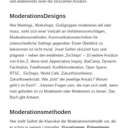
und andererseits einer der skizzierten Ansätze.
ModerationsDesigns
Wer Meetings, Workshops, Großgruppen moderieren will oder
muss, sieht sich einer Vielzahl an Verfahrensvorschlägen,
Moderationsmethoden, Kommunikationstechniken für
unterschiedliche Settings gegenüber. Einen Überblick zu
bekommen ist nicht trivial: Josef Seifert skizziert kurz und
prägnant – neben den erwähnten „SixSteps“ – 10 weitere Ansätze
von A bis Z, diese sind: Appreciative Inquiry, BarCamp, Dynamic
Facilitation, Feedforward, Konfliktmoderation, Open Space,
RTSC,
SixSteps, World Café, Zukunftskonferenz,
Zukunftswerkstatt. Wie „tickt“ der jeweilige Ansatz? Worum
geht’s im Kern? …könnten Fragen sein, die man sich stellt, wenn
man gefordert ist zu Moderieren oder Moderieren zu lernen. Das
Buch gibt Antwort.
Moderationsmethoden
Hier stellt Seifert die Klassiker der Moderationsmethodik vor, die
er schon in seinem Longseller „
Visualisieren, Präsentieren,