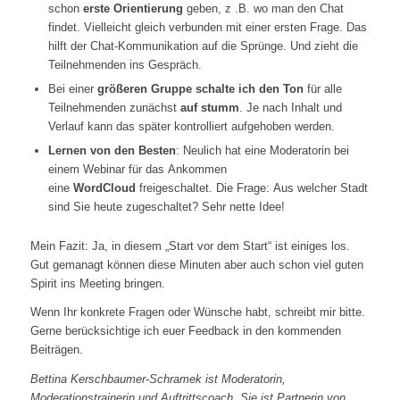
schon
erste Orientierung
geben, z .B. wo man den Chat
findet. Vielleicht gleich verbunden mit einer ersten Frage. Das
hilft der Chat-Kommunikation auf die Sprünge. Und zieht die
Teilnehmenden ins Gespräch.
Bei einer
größeren Gruppe schalte ich den Ton
für alle
Teilnehmenden zunächst
auf stumm
. Je nach Inhalt und
Verlauf kann das später kontrolliert aufgehoben werden.
Lernen von den Besten
: Neulich hat eine Moderatorin bei
einem Webinar für das Ankommen
eine
WordCloud
freigeschaltet. Die Frage: Aus welcher Stadt
sind Sie heute zugeschaltet? Sehr nette Idee!
Mein Fazit: Ja, in diesem „Start vor dem Start“ ist einiges los.
Gut gemanagt können diese Minuten aber auch schon viel guten
Spirit ins Meeting bringen.
Wenn Ihr konkrete Fragen oder Wünsche habt, schreibt mir bitte.
Gerne berücksichtige ich euer Feedback in den kommenden
Beiträgen.
Bettina Kerschbaumer-Schramek ist Moderatorin,
Moderationstrainerin und Auftrittscoach. Sie ist Partnerin von