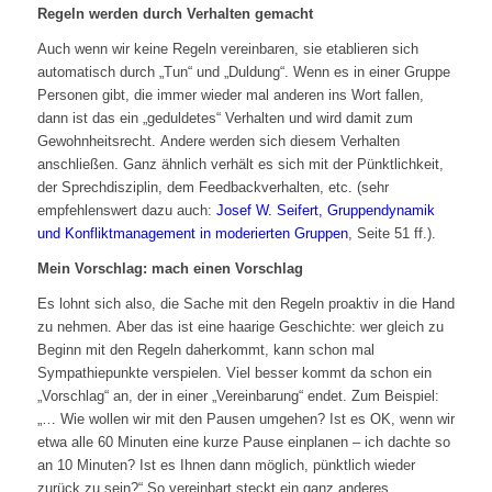
Regeln werden durch Verhalten gemacht
Auch wenn wir keine Regeln vereinbaren, sie etablieren sich
automatisch durch „Tun“ und „Duldung“. Wenn es in einer Gruppe
Personen gibt, die immer wieder mal anderen ins Wort fallen,
dann ist das ein „geduldetes“ Verhalten und wird damit zum
Gewohnheitsrecht. Andere werden sich diesem Verhalten
anschließen. Ganz ähnlich verhält es sich mit der Pünktlichkeit,
der Sprechdisziplin, dem Feedbackverhalten, etc. (sehr
empfehlenswert dazu auch:
Josef W. Seifert, Gruppendynamik
und Konfliktmanagement in moderierten Gruppen
, Seite 51 ff.).
Mein Vorschlag: mach einen Vorschlag
Es lohnt sich also, die Sache mit den Regeln proaktiv in die Hand
zu nehmen. Aber das ist eine haarige Geschichte: wer gleich zu
Beginn mit den Regeln daherkommt, kann schon mal
Sympathiepunkte verspielen. Viel besser kommt da schon ein
„Vorschlag“ an, der in einer „Vereinbarung“ endet. Zum Beispiel:
„… Wie wollen wir mit den Pausen umgehen? Ist es OK, wenn wir
etwa alle 60 Minuten eine kurze Pause einplanen – ich dachte so
an 10 Minuten? Ist es Ihnen dann möglich, pünktlich wieder
zurück zu sein?“ So vereinbart steckt ein ganz anderes