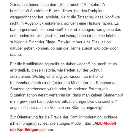
Stressreaktionen nach dem „Strickmuster“ Autofahrer A
beschimpft Autofahrer B, weil dieser ihm den Parkplatz
weggeschnappt hat, absieht, bleibt die Tatsache, dass Konflikte
nicht im Augenblick entstehen, sondern eine Historie haben. Es
kam „irgendwie“, niemand weiß konkret zu sagen, wie genau das
entstanden ist, was jetzt ist und wenn, dann ist es eine höchst
subjektive Sicht der Dinge. Es wird immer eine Diskussion
darüber geben können, ob nun die Henne zuerst war, oder doch
das Ei.
Für die Konfliktklärung ergibt es daher weder Sinn, noch ist es
erforderlich, diese Historie, wie Perlen auf der Schnur,
aufzureihen. Wichtig ist einzig, zu wissen, ob mit einer
Intervention durch einen (externen) Moderator mit Kanonen auf
Spatzen geschossen würde oder, im anderen Extrem, die
Situation schon derart verfahren ist, dass man keinen Blumentopf
mehr gewinnen kann oder die Situation „irgendwo dazwischen“
angesiedelt ist und ein Versuch zur Klärung angezeigt ist.
Zur Orientierung für die Praxis der Konfliktmoderation, schlage
ich ein pragmatisches, dreistufiges Modell, das
„ABC-Modell
der Konfliktgenese“
vor: