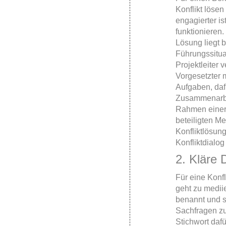
Konflikt löse
engagierter is
funktionieren.
Lösung liegt b
Führungssituat
Projektleiter v
Vorgesetzter 
Aufgaben, daf
Zusammenarbei
Rahmen einer 
beteiligten M
Konfliktlösung
Konfliktdialo
2. Kläre 
Für eine Konfl
geht zu mediie
benannt und so
Sachfragen zu
Stichwort daf