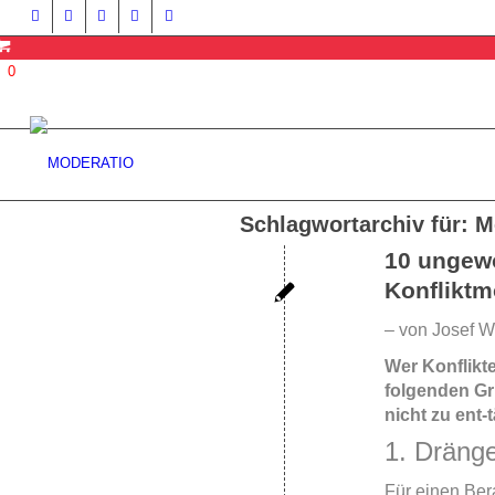
0
Schlagwortarchiv für:
M
10 ungewö
Konfliktm
– von Josef W.
Wer Konflikte
folgenden G
nicht zu ent-
1. Dränge
Für einen Ber