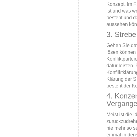
Konzept
. Im F
ist und was we
besteht und d
aussehen kön
3. Strebe
Gehen Sie dav
lösen können 
Konfliktpartei
dafür leisten.
Konfliktklärun
Klärung der Si
besteht der Ko
4. Konzen
Vergange
Meist ist die 
zurückzudrehe
nie mehr so s
einmal in den