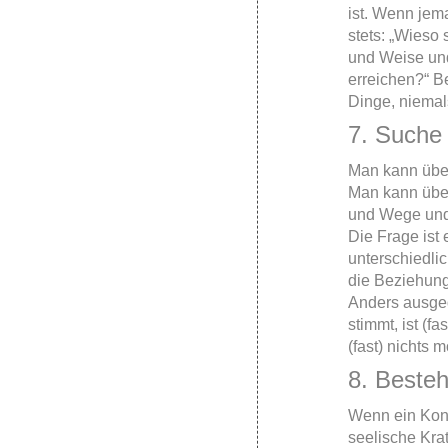
ist. Wenn jem
stets: „Wieso 
und Weise und
erreichen?“ B
Dinge, niemal
7. Suche 
Man kann über
Man kann über 
und Wege und d
Die Frage ist 
unterschiedli
die Beziehung 
Anders ausge
stimmt, ist (f
(fast) nichts m
8. Besteh
Wenn ein Konfl
seelische Kra