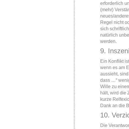
erforderlich 
(mehr) Verstän
neues/anderes 
Regel nicht o
sich schriftlic
natürlich unb
werden.
9. Inszen
Ein Konflikt ist
wenn es am En
aussieht, sind
dass …“ wenig
Wille zu eine
hält, wird die
kurze Relfexi
Dank an die B
10. Verzi
Die Verantwort