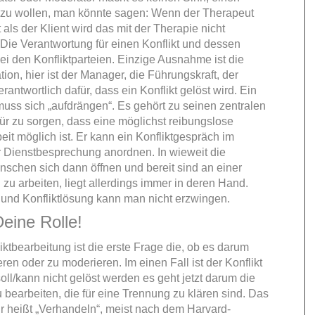
n zu wollen, man könnte sagen: Wenn der Therapeut
t als der Klient wird das mit der Therapie nicht
 Die Verantwortung für einen Konflikt und dessen
ei den Konfliktparteien. Einzige Ausnahme ist die
ion, hier ist der Manager, die Führungskraft, der
erantwortlich dafür, dass ein Konflikt gelöst wird. Ein
muss sich „aufdrängen“. Es gehört zu seinen zentralen
ür zu sorgen, dass eine möglichst reibungslose
t möglich ist. Er kann ein Konfliktgespräch im
Dienstbesprechung anordnen. In wieweit die
enschen sich dann öffnen und bereit sind an einer
 zu arbeiten, liegt allerdings immer in deren Hand.
g und Konfliktlösung kann man nicht erzwingen.
Deine Rolle!
iktbearbeitung ist die erste Frage die, ob es darum
ren oder zu moderieren. Im einen Fall ist der Konflikt
ll/kann nicht gelöst werden es geht jetzt darum die
 bearbeiten, die für eine Trennung zu klären sind. Das
ür heißt „Verhandeln“, meist nach dem
Harvard-