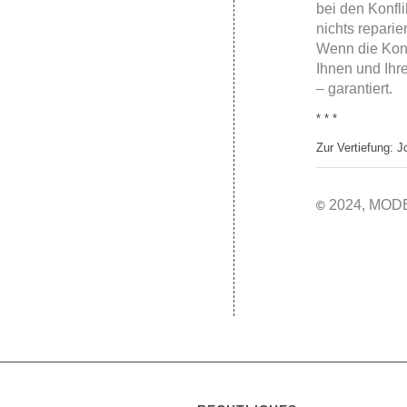
bei den Konfl
nichts repari
Wenn die Konf
Ihnen und Ihr
– garantiert.
* * *
Zur Vertiefung: J
2024, MOD
©