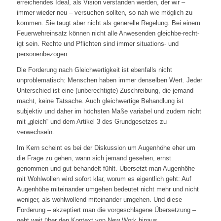
erreichendes Ideal, als Vision verstanden werden, der wir –
immer wieder neu – versuchen sollten, so nah wie möglich zu
kommen. Sie taugt aber nicht als generelle Regelung. Bei einem
Feuerwehreinsatz können nicht alle Anwesenden gleichbe-recht-
igt sein. Rechte und Pflichten sind immer situations- und
personenbezogen.
Die Forderung nach Gleichwertigkeit ist ebenfalls nicht
unproblematisch: Menschen haben immer denselben Wert. Jeder
Unterschied ist eine (unberechtigte) Zuschreibung, die jemand
macht, keine Tatsache. Auch gleichwertige Behandlung ist
subjektiv und daher im höchsten Maße variabel und zudem nicht
mit „gleich“ und dem Artikel 3 des Grundgesetzes zu
verwechseln.
Im Kern scheint es bei der Diskussion um Augenhöhe eher um
die Frage zu gehen, wann sich jemand gesehen, ernst
genommen und gut behandelt fühlt. Übersetzt man Augenhöhe
mit Wohlwollen wird sofort klar, worum es eigentlich geht: Auf
Augenhöhe miteinander umgehen bedeutet nicht mehr und nicht
weniger, als wohlwollend miteinander umgehen. Und diese
Forderung – akzeptiert man die vorgeschlagene Übersetzung –
geht weit über den Kontext von New Work hinaus.