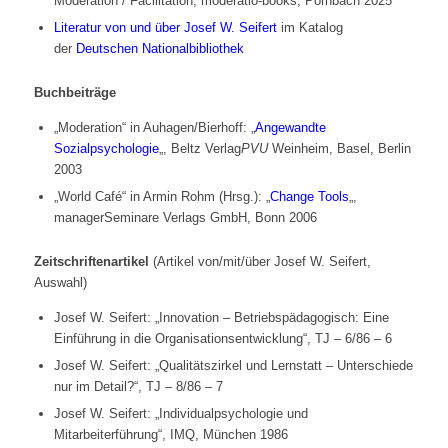
Moderation / Facilitation, moderatio-books, Pörnbach 2025
Literatur von und über Josef W. Seifert
im Katalog
der
Deutschen Nationalbibliothek
Buchbeiträge
„Moderation“ in Auhagen/Bierhoff: „
Angewandte
Sozialpsychologie
„, Beltz Verlag
PVU
Weinheim, Basel, Berlin
2003
„World Café“ in Armin Rohm (Hrsg.): „
Change Tools
„,
managerSeminare Verlags GmbH, Bonn 2006
Zeitschriftenartikel
(Artikel von/mit/über Josef W. Seifert,
Auswahl)
Josef W. Seifert: „Innovation – Betriebspädagogisch: Eine
Einführung in die Organisationsentwicklung“, TJ – 6/86 – 6
Josef W. Seifert: „Qualitätszirkel und Lernstatt – Unterschiede
nur im Detail?“, TJ – 8/86 – 7
Josef W. Seifert: „Individualpsychologie und
Mitarbeiterführung“, IMQ, München 1986