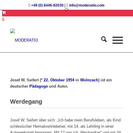
+49 (0) 8446-92030
|
info@moderatio.com
0
Josef W. Seifert (*
22. Oktober
1954
in
Wolnzach
) ist ein
deutscher
Pädagoge
und Autor.
Werdegang
Josef W. Seifert über sich: „Ich habe mein Berufsleben, als Kind
schlesischer Heimatvertriebener, mit 14, als Lehrling in einer
Autowerkstatt begonnen. Mit 17 war ich „Mechaniker“ und mit 24