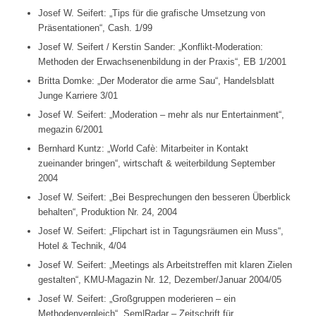
Josef W. Seifert: „Tips für die grafische Umsetzung von
Präsentationen“, Cash. 1/99
Josef W. Seifert / Kerstin Sander: „Konflikt-Moderation:
Methoden der Erwachsenenbildung in der Praxis“, EB 1/2001
Britta Domke: „Der Moderator die arme Sau“, Handelsblatt
Junge Karriere 3/01
Josef W. Seifert: „Moderation – mehr als nur Entertainment“,
megazin 6/2001
Bernhard Kuntz: „World Cafè: Mitarbeiter in Kontakt
zueinander bringen“, wirtschaft & weiterbildung September
2004
Josef W. Seifert: „Bei Besprechungen den besseren Überblick
behalten“, Produktion Nr. 24, 2004
Josef W. Seifert: „Flipchart ist in Tagungsräumen ein Muss“,
Hotel & Technik, 4/04
Josef W. Seifert: „Meetings als Arbeitstreffen mit klaren Zielen
gestalten“, KMU-Magazin Nr. 12, Dezember/Januar 2004/05
Josef W. Seifert: „Großgruppen moderieren – ein
Methodenvergleich“, Sem|Radar – Zeitschrift für