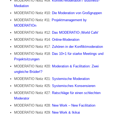
MODERATIO Notiz #09:
Konflikt-Moderation / Business-
Mediation
MODERATIO Notiz #10:
Die Moderation von Großgruppen
MODERATIO Notiz #11:
Projektmanagement by
MODERATIOn
MODERATIO Notiz #12:
Das MODERATIO-‚World Café‘
MODERATIO Notiz #14:
Online-Moderation
MODERATIO Notiz #17:
Zuhören in der Konfliktmoderation
MODERATIO Notiz #18:
Das 10×1 für starke Meetings und
Projektsitzungen
MODERATIO Notiz #20:
Moderation & Facilitation: Zwei
ungleiche Brüder!?
MODERATIO Notiz #21:
Systemische Moderation
MODERATIO Notiz #25:
Systemisches Konsensieren
MODERATIO Notiz #27:
Ratschläge für einen schlechten
Moderator
MODERATIO Notiz #28:
New Work – New Facilitation
MODERATIO Notiz #29:
New Work & Ikikai