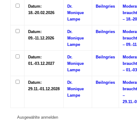
Datum:
Dr.
Beilngries
Modera
18.-20.02.2026
Monique
braucht
Lampe
– 18.-2
Datum:
Dr.
Beilngries
Modera
09.-11.12.2026
Monique
braucht
Lampe
– 09.-1
Datum:
Dr.
Beilngries
Modera
01.-03.12.2027
Monique
braucht
Lampe
– 01.-0
Datum:
Dr.
Beilngries
Modera
29.11.-01.12.2028
Monique
braucht
Lampe
–
29.11.-
Ausgewählte anmelden