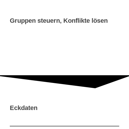
(MBM 2)
Gruppen steuern, Konflikte lösen
Lösungsorientierter Umgang mit Störungen,
Widerständen und Konflikten in Workshops
und Meetings
Eckdaten