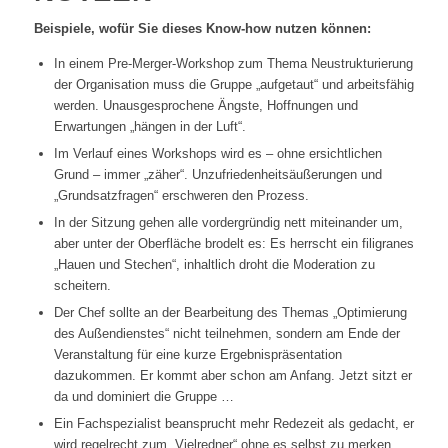
Beispiele, wofür Sie dieses Know-how nutzen können:
In einem Pre-Merger-Workshop zum Thema Neustrukturierung
der Organisation muss die Gruppe „aufgetaut“ und arbeitsfähig
werden. Unausgesprochene Ängste, Hoffnungen und
Erwartungen „hängen in der Luft“.
Im Verlauf eines Workshops wird es – ohne ersichtlichen
Grund – immer „zäher“. Unzufriedenheitsäußerungen und
„Grundsatzfragen“ erschweren den Prozess.
In der Sitzung gehen alle vordergründig nett miteinander um,
aber unter der Oberfläche brodelt es: Es herrscht ein filigranes
„Hauen und Stechen“, inhaltlich droht die Moderation zu
scheitern.
Der Chef sollte an der Bearbeitung des Themas „Optimierung
des Außendienstes“ nicht teilnehmen, sondern am Ende der
Veranstaltung für eine kurze Ergebnispräsentation
dazukommen. Er kommt aber schon am Anfang. Jetzt sitzt er
da und dominiert die Gruppe …
Ein Fachspezialist beansprucht mehr Redezeit als gedacht, er
wird regelrecht zum „Vielredner“ ohne es selbst zu merken.