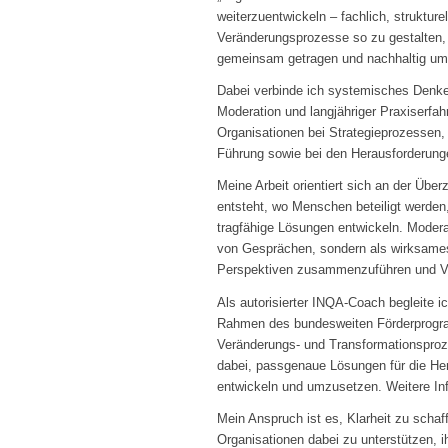
weiterzuentwickeln – fachlich, strukturel
Veränderungsprozesse so zu gestalten, 
gemeinsam getragen und nachhaltig um
Dabei verbinde ich systemisches Denken
Moderation und langjähriger Praxiserfa
Organisationen bei Strategieprozessen
Führung sowie bei den Herausforderunge
Meine Arbeit orientiert sich an der Übe
entsteht, wo Menschen beteiligt werd
tragfähige Lösungen entwickeln. Moderat
von Gesprächen, sondern als wirksames
Perspektiven zusammenzuführen und Ve
Als autorisierter INQA-Coach begleite 
Rahmen des bundesweiten Förderprogr
Veränderungs- und Transformationspro
dabei, passgenaue Lösungen für die Her
entwickeln und umzusetzen. Weitere Inf
Mein Anspruch ist es, Klarheit zu scha
Organisationen dabei zu unterstützen, ih