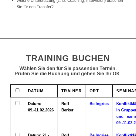
Welche Unterstützung (z. B. Coaching, Intervision) brauchen
Sie für den Transfer?
TRAINING BUCHEN
Wählen Sie den für Sie passenden Termin.
Prüfen Sie die Buchung und geben Sie Ihr OK.
DATUM
TRAINER
ORT
SEMINA
Datum:
Rolf
Beilngries
Konfliktkl
09.-11.02.2026
Berker
in Gruppe
und Teams
09.-11.02.
Datum: 21.-
Rolf
Beilngries
Konfliktkl