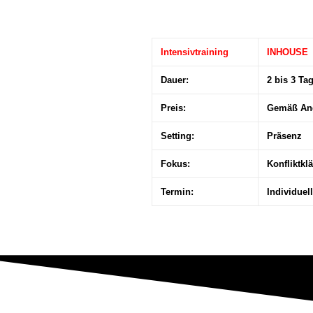
Intensivtraining
INHOUSE
Dauer:
2 bis 3 Ta
Preis:
Gemäß An
Setting:
Präsenz
Fokus:
Konfliktkl
Termin:
Individuel