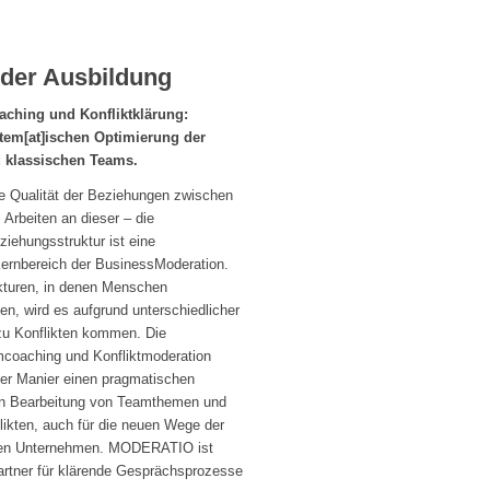
der Ausbildung
aching und Konfliktklärung:
em[at]ischen Optimierung der
 klassischen Teams.
ie Qualität der Beziehungen zwischen
Arbeiten an dieser – die
iehungsstruktur ist eine
Kernbereich der BusinessModeration.
kturen, in denen Menschen
en, wird es aufgrund unterschiedlicher
zu Konflikten kommen. Die
oaching und Konfliktmoderation
er Manier einen pragmatischen
ten Bearbeitung von Teamthemen und
ikten, auch für die neuen Wege der
nden Unternehmen. MODERATIO ist
Partner für klärende Gesprächsprozesse