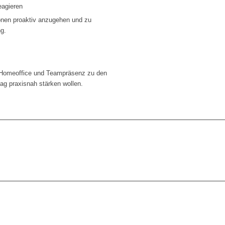
eagieren
ionen proaktiv anzugehen und zu
ng.
t Homeoffice und Teampräsenz zu den
ltag praxisnah stärken wollen.