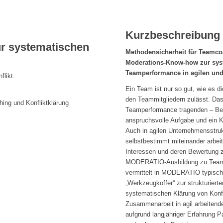
Kurzbeschreibung 
ur systematischen
Methodensicherheit für Teamco
Moderations-Know-how zur syst
Teamperformance in agilen und
flikt
Ein Team ist nur so gut, wie es d
den Teammitgliedern zulässt. Das 
ing und Konfliktklärung
Teamperformance tragenden – Bez
anspruchsvolle Aufgabe und ein 
Auch in agilen Unternehmensstru
selbstbestimmt miteinander arbeit
Interessen und deren Bewertung 
MODERATIO-Ausbildung zu Teamc
vermittelt in MODERATIO-typisch
„Werkzeugkoffer“ zur strukturier
systematischen Klärung von Konfl
Zusammenarbeit in agil arbeite
aufgrund langjähriger Erfahrung 