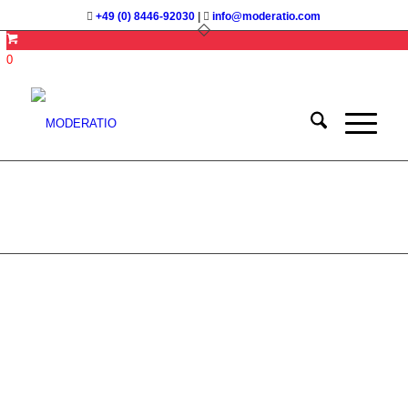
+49 (0) 8446-92030
|
info@moderatio.com
0
MODERATIO
GroßgruppenModeratorIn
(MGM)