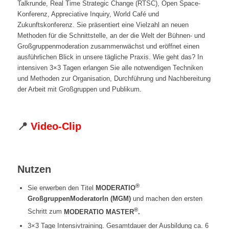
Talkrunde, Real Time Strategic Change (RTSC), Open Space-
Konferenz, Appreciative Inquiry, World Café und
Zukunftskonferenz. Sie präsentiert eine Vielzahl an neuen
Methoden für die Schnittstelle, an der die Welt der Bühnen- und
Großgruppenmoderation zusammenwächst und eröffnet einen
ausführlichen Blick in unsere tägliche Praxis. Wie geht das? In
intensiven 3×3 Tagen erlangen Sie alle notwendigen Techniken
und Methoden zur Organisation, Durchführung und Nachbereitung
der Arbeit mit Großgruppen und Publikum.
◻︎
📍
Video-Clip
◻︎
Nutzen
®
Sie erwerben den Titel
MODERATIO
GroßgruppenModeratorIn (MGM)
und machen den ersten
®
Schritt zum
MODERATIO MASTER
.
3×3 Tage Intensivtraining. Gesamtdauer der Ausbildung ca. 6