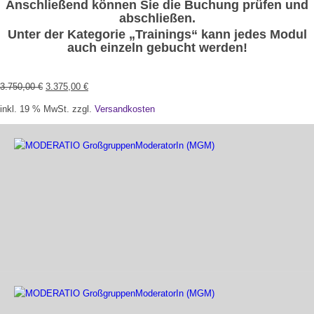
Anschließend können Sie die Buchung prüfen und
abschließen.
Unter der Kategorie „Trainings“ kann jedes Modul
auch einzeln gebucht werden!
Ursprünglicher
Aktueller
3.750,00
€
3.375,00
€
Preis
Preis
inkl. 19 % MwSt.
zzgl.
Versandkosten
war:
ist:
3.750,00 €
3.375,00 €.