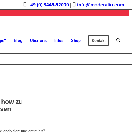
+49 (0) 8446-92030
|
info@moderatio.com
ps“
Blog
Über uns
Infos
Shop
Kontakt
 how zu
ssen
?
 analysiert und optimiert?