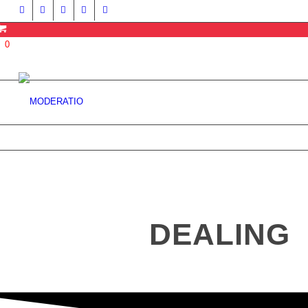
0
STORY
DEALING