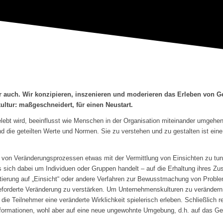
r auch. Wir konzipieren, inszenieren und moderieren das Erleben von Ge
ltur: maßgeschneidert, für einen Neustart.
elebt wird, beeinflusst wie Menschen in der Organisation miteinander umgehe
d die geteilten Werte und Normen. Sie zu verstehen und zu gestalten ist eine
 von Veränderungsprozessen etwas mit der Vermittlung von Einsichten zu tun 
s sich dabei um Individuen oder Gruppen handelt – auf die Erhaltung ihres Z
entierung auf „Einsicht“ oder andere Verfahren zur Bewusstmachung von Proble
geforderte Veränderung zu verstärken. Um Unternehmenskulturen zu veränder
ie Teilnehmer eine veränderte Wirklichkeit spielerisch erleben. Schließlich re
nformationen, wohl aber auf eine neue ungewohnte Umgebung, d.h. auf das Ge