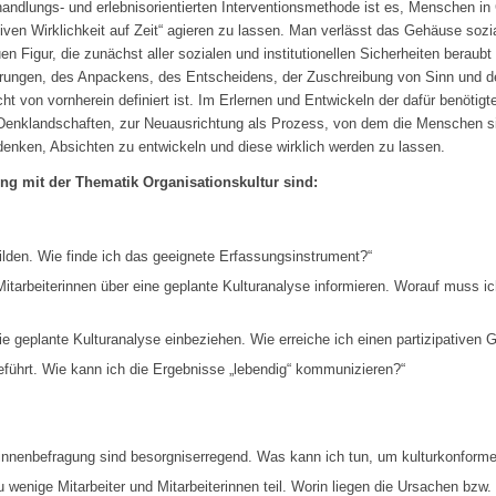
handlungs- und erlebnisorientierten Interventionsmethode ist es, Menschen in
ativen Wirklichkeit auf Zeit“ agieren zu lassen. Man verlässt das Gehäuse sozi
 Figur, die zunächst aller sozialen und institutionellen Sicherheiten beraubt
erungen, des Anpackens, des Entscheidens, der Zuschreibung von Sinn und de
 von vornherein definiert ist. Im Erlernen und Entwickeln der dafür benötigte
er Denklandschaften, zur Neuausrichtung als Prozess, von dem die Menschen si
denken, Absichten zu entwickeln und diese wirklich werden zu lassen.
ng mit der Thematik Organisationskultur sind:
ilden. Wie finde ich das geeignete Erfassungsinstrument?“
Mitarbeiterinnen über eine geplante Kulturanalyse informieren. Worauf muss i
ie geplante Kulturanalyse einbeziehen. Wie erreiche ich einen partizipativen
eführt. Wie kann ich die Ergebnisse „lebendig“ kommunizieren?“
r*innenbefragung sind besorgniserregend. Was kann ich tun, um kulturkonfor
enige Mitarbeiter und Mitarbeiterinnen teil. Worin liegen die Ursachen bzw